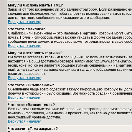
Могу ли я использовать HTML?
Зависит от того разрешено ли это администратором. Если разрешено его 
сделано для
безопасности
, чтобы запретить использование тэгов кото
для конкретного сообщения при создании этого сообщения.
Вернуться к началу
Что такое смайлики?
Смайлики, или эмотиконы — это маленькие картинки, которые могут быть 
грусть. Полный список смайликов можно увидеть в форме создания сообщ
сообщение нечитаемым, и модератор может отредактировать ваше сооб
Вернуться к началу
Могу ли я вставлять картинки?
Вы можете вставлять картинки в сообщения. Но пока нет возможности за
находится на общедоступном сервере, например: http://www.some-unknown-
(если, конечно, он не является общедоступным сервером), ни на карти
mail.ru, на защищённых паролем сайтах и т.д. Для отображения картинк
(если это разрешено).
Вернуться к началу
Что такое «Объявление»?
Объявление чаще всего содержит важную информацию, которую вы должн
форума в котором они было созданы. Возможность создания объявлений
Вернуться к началу
Что такое «Важная тема»?
Важные темы находится ниже объявления на странице просмотра форума,
важную информацию, и вы должны прочесть их, как только у вас появится
необходимый уровень доступа.
Вернуться к началу
Что значит «Тема закрыта»?