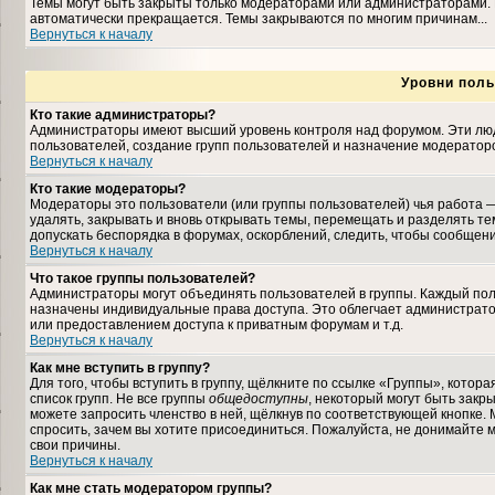
Темы могут быть закрыты только модераторами или администраторами. 
автоматически прекращается. Темы закрываются по многим причинам...
Вернуться к началу
Уровни поль
Кто такие администраторы?
Администраторы имеют высший уровень контроля над форумом. Эти люди
пользователей, создание групп пользователей и назначение модераторо
Вернуться к началу
Кто такие модераторы?
Модераторы это пользователи (или группы пользователей) чья работа —
удалять, закрывать и вновь открывать темы, перемещать и разделять те
допускать беспорядка в форумах, оскорблений, следить, чтобы сообщен
Вернуться к началу
Что такое группы пользователей?
Администраторы могут объединять пользователей в группы. Каждый польз
назначены индивидуальные права доступа. Это облегчает администрат
или предоставлением доступа к приватным форумам и т.д.
Вернуться к началу
Как мне вступить в группу?
Для того, чтобы вступить в группу, щёлкните по ссылке «Группы», которая
список групп. Не все группы
общедоступны
, некоторый могут быть закр
можете запросить членство в ней, щёлкнув по соответствующей кнопке. 
спросить, зачем вы хотите присоединиться. Пожалуйста, не донимайте м
свои причины.
Вернуться к началу
Как мне стать модератором группы?