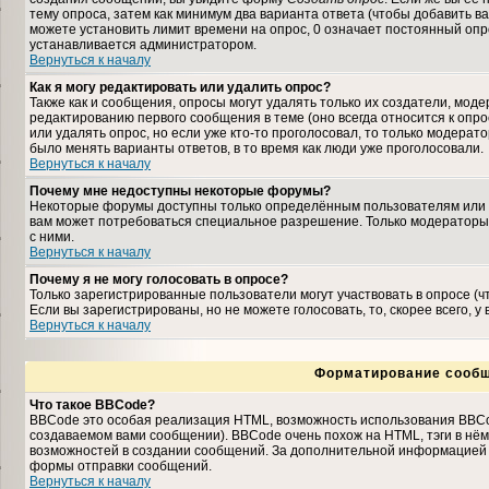
тему опроса, затем как минимум два варианта ответа (чтобы добавить ва
можете установить лимит времени на опрос, 0 означает постоянный опро
устанавливается администратором.
Вернуться к началу
Как я могу редактировать или удалить опрос?
Также как и сообщения, опросы могут удалять только их создатели, мо
редактированию первого сообщения в теме (оно всегда относится к опрос
или удалять опрос, но если уже кто-то проголосовал, то только модерат
было менять варианты ответов, в то время как люди уже проголосовали.
Вернуться к началу
Почему мне недоступны некоторые форумы?
Некоторые форумы доступны только определённым пользователям или гр
вам может потребоваться специальное разрешение. Только модераторы
с ними.
Вернуться к началу
Почему я не могу голосовать в опросе?
Только зарегистрированные пользователи могут участвовать в опросе (
Если вы зарегистрированы, но не можете голосовать, то, скорее всего, у
Вернуться к началу
Форматирование сообщ
Что такое BBCode?
BBCode это особая реализация HTML, возможность использования BBCo
создаваемом вами сообщении). BBCode очень похож на HTML, тэги в нём з
возможностей в создании сообщений. За дополнительной информацией о
формы отправки сообщений.
Вернуться к началу