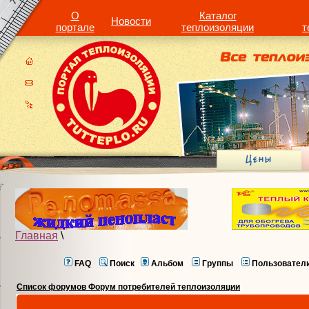
О
Каталог
Новости
портале
теплоизоляции
т
Главная
\
FAQ
Поиск
Альбом
Группы
Пользовател
Список форумов Форум потребителей теплоизоляции