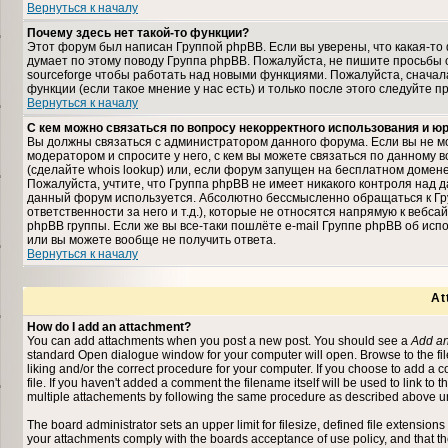
Вернуться к началу
Почему здесь нет такой-то функции?
Этот форум был написан Группой phpBB. Если вы уверены, что какая-то 
думает по этому поводу Группа phpBB. Пожалуйста, не пишите просьбы 
sourceforge чтобы работать над новыми функциями. Пожалуйста, снача
функции (если такое мнение у нас есть) и только после этого следуйте п
Вернуться к началу
С кем можно связаться по вопросу некорректного использования и 
Вы должны связаться с администратором данного форума. Если вы не мо
модератором и спросите у него, с кем вы можете связаться по данному в
(сделайте whois lookup) или, если форум запущен на бесплатном домене (на
Пожалуйста, учтите, что Группа phpBB не имеет никакого контроля над д
данный форум используется. Абсолютно бессмысленно обращаться к Гр
ответственности за него и т.д.), которые не относятся напрямую к вебс
phpBB группы. Если же вы все-таки пошлёте e-mail Группе phpBB об исп
или вы можете вообще не получить ответа.
Вернуться к началу
At
How do I add an attachment?
You can add attachments when you post a new post. You should see a
Add an
standard Open dialogue window for your computer will open. Browse to the file 
liking and/or the correct procedure for your computer. If you choose to add a
file. If you haven't added a comment the filename itself will be used to link to 
multiple attachements by following the same procedure as described above un
The board administrator sets an upper limit for filesize, defined file extensions
your attachments comply with the boards acceptance of use policy, and that t