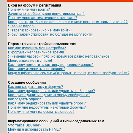
Вход на форум и регистрация
Почему я не могу войти?
Зачем мне вообще нужно регистрироваться?
Почему меня автоматически отключает?
Как сделать, чтобы я не появлялся в списке активных пользователей?
Я забыл пароль!
Я зарегистрирован, но не могу войти!
Я был зарегистрирован, но больше не могу войти!
Параметры и настройки пользователя
Как мне изменить мои настройки?
В форумах неправильное время!
Я изменил часовой пояс, но время все равно неправильное!
Моего языка нет в списке!
Как я могу поместить картинку под своим именем?
Как я могу изменить свое звание?
Когда я щёлкаю по ссылке «Отправить e-mail», от меня требуют войти?
Создание сообщений
Как мне создать тему в форуме?
Как я могу редактировать или удалить сообщение?
Как присоединить подпись к моему сообщению?
Как создать опрос?
Как я могу редактировать или удалить опрос?
Почему мне недоступны некоторые форумы?
Почему я не могу голосовать в опросе?
Форматирование сообщений и типы создаваемых тем
Что такое BBCode?
Могу ли я использовать HTML?