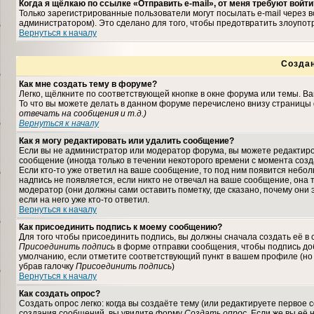
Когда я щёлкаю по ссылке «Отправить e-mail», от меня требуют войти
Только зарегистрированные пользователи могут посылать e-mail через
администратором). Это сделано для того, чтобы предотвратить злоупо
Вернуться к началу
Созда
Как мне создать тему в форуме?
Легко, щёлкните по соответствующей кнопке в окне форума или темы. В
То что вы можете делать в данном форуме перечислено внизу страницы 
отвечать на сообщения и т.д.
)
Вернуться к началу
Как я могу редактировать или удалить сообщение?
Если вы не администратор или модератор форума, вы можете редактиро
сообщение (иногда только в течении некоторого времени с момента соз
Если кто-то уже ответил на ваше сообщение, то под ним появится небо
надпись не появляется, если никто не отвечал на ваше сообщение, она
модератор (они должны сами оставить пометку, где сказано, почему они 
если на него уже кто-то ответил.
Вернуться к началу
Как присоединить подпись к моему сообщению?
Для того чтобы присоединить подпись, вы должны сначала создать её в
Присоединить подпись
в форме отправки сообщения, чтобы подпись до
умолчанию, если отметите соответствующий пункт в вашем профиле (но
убрав галочку
Присоединить подпись
)
Вернуться к началу
Как создать опрос?
Создать опрос легко: когда вы создаёте тему (или редактируете первое 
создания сообщений, вы увидите форму
Создать опрос
. Если же вы её 