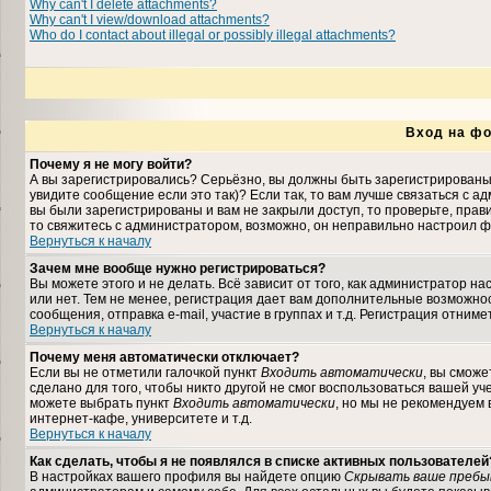
Why can't I delete attachments?
Why can't I view/download attachments?
Who do I contact about illegal or possibly illegal attachments?
Вход на фо
Почему я не могу войти?
А вы зарегистрировались? Серьёзно, вы должны быть зарегистрированы,
увидите сообщение если это так)? Если так, то вам лучше связаться с 
вы были зарегистрированы и вам не закрыли доступ, то проверьте, прави
то свяжитесь с администратором, возможно, он неправильно настроил ф
Вернуться к началу
Зачем мне вообще нужно регистрироваться?
Вы можете этого и не делать. Всё зависит от того, как администратор 
или нет. Тем не менее, регистрация дает вам дополнительные возможн
сообщения, отправка e-mail, участие в группах и т.д. Регистрация отниме
Вернуться к началу
Почему меня автоматически отключает?
Если вы не отметили галочкой пункт
Входить автоматически
, вы сможе
сделано для того, чтобы никто другой не смог воспользоваться вашей уч
можете выбрать пункт
Входить автоматически
, но мы не рекомендуем
интернет-кафе, университете и т.д.
Вернуться к началу
Как сделать, чтобы я не появлялся в списке активных пользователей
В настройках вашего профиля вы найдете опцию
Скрывать ваше пребы