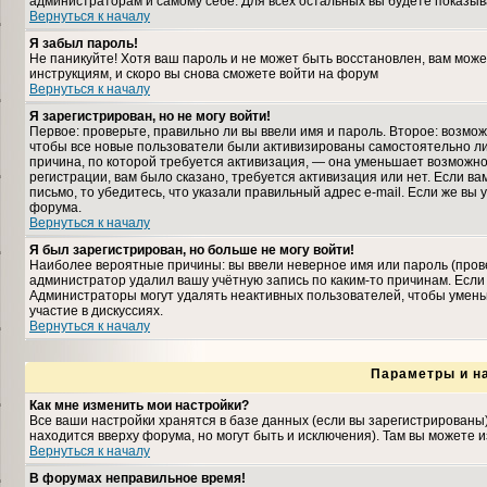
администраторам и самому себе. Для всех остальных вы будете показыв
Вернуться к началу
Я забыл пароль!
Не паникуйте! Хотя ваш пароль и не может быть восстановлен, вам може
инструкциям, и скоро вы снова сможете войти на форум
Вернуться к началу
Я зарегистрирован, но не могу войти!
Первое: проверьте, правильно ли вы ввели имя и пароль. Второе: возмо
чтобы все новые пользователи были активизированы самостоятельно либ
причина, по которой требуется активизация, — она уменьшает возможн
регистрации, вам было сказано, требуется активизация или нет. Если ва
письмо, то убедитесь, что указали правильный адрес e-mail. Если же вы
форума.
Вернуться к началу
Я был зарегистрирован, но больше не могу войти!
Наиболее вероятные причины: вы ввели неверное имя или пароль (прове
администратор удалил вашу учётную запись по каким-то причинам. Если
Администраторы могут удалять неактивных пользователей, чтобы умень
участие в дискуссиях.
Вернуться к началу
Параметры и н
Как мне изменить мои настройки?
Все ваши настройки хранятся в базе данных (если вы зарегистрированы
находится вверху форума, но могут быть и исключения). Там вы можете 
Вернуться к началу
В форумах неправильное время!