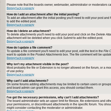
Please note that the boards owner, webmaster, administrator or moderators can n
Вернуться к началу
How do I add an attachment after the initial posting?
To add an attachment after the initial posting you'll need to edit your post a
to add the edited post.
Вернуться к началу
How do I delete an attachment?
To delete attachments you'll need to edit your post and click on the
Delete Att
attachment will be deleted when you click
Submit
to add the edited post.
Вернуться к началу
How do I update a file comment?
To update a file comment you'll need to edit your post, edit the text in the
File
want to update in the
Posted Attachments
box. The file comment will be upda
Вернуться к началу
Why isn't my attachment visible in the post?
Most probably the file or Extension is no longer allowed on the forum, or a mod
of use policy.
Вернуться к началу
Why can't I add attachments?
On some forums adding attachments may be limited to certain users or groups
and board admin can grant this access, you should contact them.
Вернуться к началу
I've got the necessary permissions, why can't I add attachments?
The board administrator sets an upper limit for filesize, file extensions and o
your permissions, or discontinued attachments in the specific forum. You shou
might consider contacting the moderator or administrator.