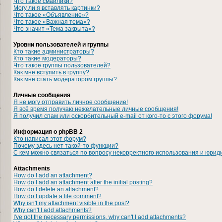
Что такое смайлики?
Могу ли я вставлять картинки?
Что такое «Объявление»?
Что такое «Важная тема»?
Что значит «Тема закрыта»?
Уровни пользователей и группы
Кто такие администраторы?
Кто такие модераторы?
Что такое группы пользователей?
Как мне вступить в группу?
Как мне стать модератором группы?
Личные сообщения
Я не могу отправить личное сообщение!
Я всё время получаю нежелательные личные сообщения!
Я получил спам или оскорбительный e-mail от кого-то с этого форума!
Информация о phpBB 2
Кто написал этот форум?
Почему здесь нет такой-то функции?
С кем можно связаться по вопросу некорректного использования и юрид
Attachments
How do I add an attachment?
How do I add an attachment after the initial posting?
How do I delete an attachment?
How do I update a file comment?
Why isn't my attachment visible in the post?
Why can't I add attachments?
I've got the necessary permissions, why can't I add attachments?