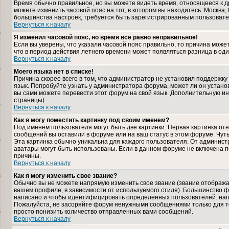
Время обычно правильное, но вы можете видеть время, относящееся к дру
можете изменить часовой пояс на тот, в котором вы находитесь: Москва, К
большинства настроек, требуется быть зарегистрированным пользовате
Вернуться к началу
Я изменил часовой пояс, но время все равно неправильное!
Если вы уверены, что указали часовой пояс правильно, то причина може
что в период действия летнего времени может появляться разница в од
Вернуться к началу
Моего языка нет в списке!
Причина скорее всего в том, что администратор не установил поддержку
язык. Попробуйте узнать у администратора форума, может ли он установ
вы сами можете перевести этот форум на свой язык. Дополнительную и
страницы)
Вернуться к началу
Как я могу поместить картинку под своим именем?
Под именем пользователя могут быть две картинки. Первая картинка отн
сообщений вы оставили в форуме или на ваш статус в этом форуме. Чут
Эта картинка обычно уникальна для каждого пользователя. От администра
аватары могут быть использованы. Если в данном форуме не включена п
причины.
Вернуться к началу
Как я могу изменить свое звание?
Обычно вы не можете напрямую изменить свое звание (звание отображае
вашем профиле, в зависимости от используемого стиля). Большинство ф
написано и чтобы идентифицировать определенных пользователей: нап
Пожалуйста, не засоряйте форум ненужными сообщениями только для то
просто понизить количество отправленных вами сообщений.
Вернуться к началу