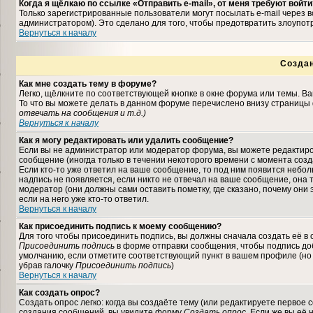
Когда я щёлкаю по ссылке «Отправить e-mail», от меня требуют войти
Только зарегистрированные пользователи могут посылать e-mail через
администратором). Это сделано для того, чтобы предотвратить злоупо
Вернуться к началу
Созда
Как мне создать тему в форуме?
Легко, щёлкните по соответствующей кнопке в окне форума или темы. В
То что вы можете делать в данном форуме перечислено внизу страницы 
отвечать на сообщения и т.д.
)
Вернуться к началу
Как я могу редактировать или удалить сообщение?
Если вы не администратор или модератор форума, вы можете редактиро
сообщение (иногда только в течении некоторого времени с момента соз
Если кто-то уже ответил на ваше сообщение, то под ним появится небо
надпись не появляется, если никто не отвечал на ваше сообщение, она
модератор (они должны сами оставить пометку, где сказано, почему они 
если на него уже кто-то ответил.
Вернуться к началу
Как присоединить подпись к моему сообщению?
Для того чтобы присоединить подпись, вы должны сначала создать её в
Присоединить подпись
в форме отправки сообщения, чтобы подпись до
умолчанию, если отметите соответствующий пункт в вашем профиле (но
убрав галочку
Присоединить подпись
)
Вернуться к началу
Как создать опрос?
Создать опрос легко: когда вы создаёте тему (или редактируете первое 
создания сообщений, вы увидите форму
Создать опрос
. Если же вы её 