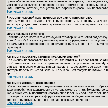
Время обычно правильное, но вы можете видеть время, относящееся к дру
можете изменить часовой пояс на тот, в котором вы находитесь: Москва, К
большинства настроек, требуется быть зарегистрированным пользовате
Вернуться к началу
Я изменил часовой пояс, но время все равно неправильное!
Если вы уверены, что указали часовой пояс правильно, то причина може
что в период действия летнего времени может появляться разница в од
Вернуться к началу
Моего языка нет в списке!
Причина скорее всего в том, что администратор не установил поддержку
язык. Попробуйте узнать у администратора форума, может ли он установ
вы сами можете перевести этот форум на свой язык. Дополнительную и
страницы)
Вернуться к началу
Как я могу поместить картинку под своим именем?
Под именем пользователя могут быть две картинки. Первая картинка отн
сообщений вы оставили в форуме или на ваш статус в этом форуме. Чут
Эта картинка обычно уникальна для каждого пользователя. От администра
аватары могут быть использованы. Если в данном форуме не включена п
причины.
Вернуться к началу
Как я могу изменить свое звание?
Обычно вы не можете напрямую изменить свое звание (звание отображае
вашем профиле, в зависимости от используемого стиля). Большинство ф
написано и чтобы идентифицировать определенных пользователей: нап
Пожалуйста, не засоряйте форум ненужными сообщениями только для то
просто понизить количество отправленных вами сообщений.
Вернуться к началу