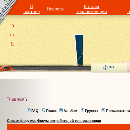
О
Каталог
Новости
портале
теплоизоляции
т
Главная
\
FAQ
Поиск
Альбом
Группы
Пользовател
Список форумов Форум потребителей теплоизоляции