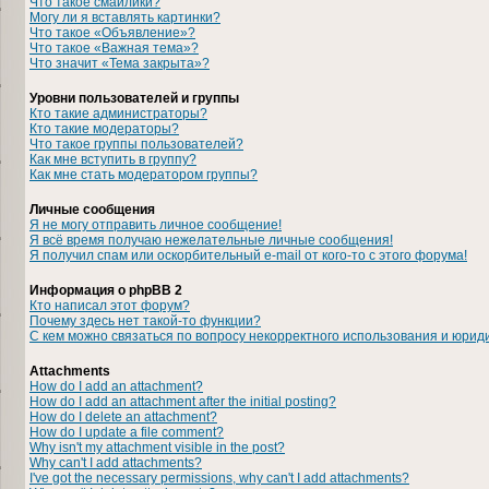
Что такое смайлики?
Могу ли я вставлять картинки?
Что такое «Объявление»?
Что такое «Важная тема»?
Что значит «Тема закрыта»?
Уровни пользователей и группы
Кто такие администраторы?
Кто такие модераторы?
Что такое группы пользователей?
Как мне вступить в группу?
Как мне стать модератором группы?
Личные сообщения
Я не могу отправить личное сообщение!
Я всё время получаю нежелательные личные сообщения!
Я получил спам или оскорбительный e-mail от кого-то с этого форума!
Информация о phpBB 2
Кто написал этот форум?
Почему здесь нет такой-то функции?
С кем можно связаться по вопросу некорректного использования и юрид
Attachments
How do I add an attachment?
How do I add an attachment after the initial posting?
How do I delete an attachment?
How do I update a file comment?
Why isn't my attachment visible in the post?
Why can't I add attachments?
I've got the necessary permissions, why can't I add attachments?