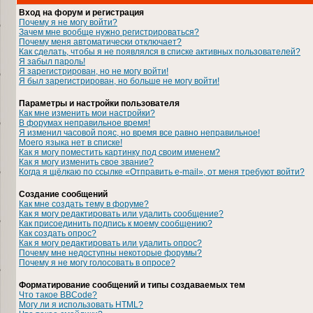
Вход на форум и регистрация
Почему я не могу войти?
Зачем мне вообще нужно регистрироваться?
Почему меня автоматически отключает?
Как сделать, чтобы я не появлялся в списке активных пользователей?
Я забыл пароль!
Я зарегистрирован, но не могу войти!
Я был зарегистрирован, но больше не могу войти!
Параметры и настройки пользователя
Как мне изменить мои настройки?
В форумах неправильное время!
Я изменил часовой пояс, но время все равно неправильное!
Моего языка нет в списке!
Как я могу поместить картинку под своим именем?
Как я могу изменить свое звание?
Когда я щёлкаю по ссылке «Отправить e-mail», от меня требуют войти?
Создание сообщений
Как мне создать тему в форуме?
Как я могу редактировать или удалить сообщение?
Как присоединить подпись к моему сообщению?
Как создать опрос?
Как я могу редактировать или удалить опрос?
Почему мне недоступны некоторые форумы?
Почему я не могу голосовать в опросе?
Форматирование сообщений и типы создаваемых тем
Что такое BBCode?
Могу ли я использовать HTML?