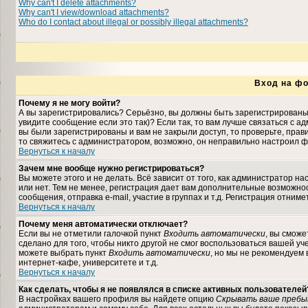
Why can't I delete attachments?
Why can't I view/download attachments?
Who do I contact about illegal or possibly illegal attachments?
Вход на фо
Почему я не могу войти?
А вы зарегистрировались? Серьёзно, вы должны быть зарегистрированы,
увидите сообщение если это так)? Если так, то вам лучше связаться с 
вы были зарегистрированы и вам не закрыли доступ, то проверьте, прави
то свяжитесь с администратором, возможно, он неправильно настроил ф
Вернуться к началу
Зачем мне вообще нужно регистрироваться?
Вы можете этого и не делать. Всё зависит от того, как администратор 
или нет. Тем не менее, регистрация дает вам дополнительные возможн
сообщения, отправка e-mail, участие в группах и т.д. Регистрация отниме
Вернуться к началу
Почему меня автоматически отключает?
Если вы не отметили галочкой пункт
Входить автоматически
, вы сможе
сделано для того, чтобы никто другой не смог воспользоваться вашей уч
можете выбрать пункт
Входить автоматически
, но мы не рекомендуем
интернет-кафе, университете и т.д.
Вернуться к началу
Как сделать, чтобы я не появлялся в списке активных пользователей
В настройках вашего профиля вы найдете опцию
Скрывать ваше пребы