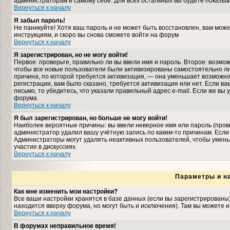
администраторам и самому себе. Для всех остальных вы будете показыв
Вернуться к началу
Я забыл пароль!
Не паникуйте! Хотя ваш пароль и не может быть восстановлен, вам може
инструкциям, и скоро вы снова сможете войти на форум
Вернуться к началу
Я зарегистрирован, но не могу войти!
Первое: проверьте, правильно ли вы ввели имя и пароль. Второе: возмо
чтобы все новые пользователи были активизированы самостоятельно либ
причина, по которой требуется активизация, — она уменьшает возможн
регистрации, вам было сказано, требуется активизация или нет. Если ва
письмо, то убедитесь, что указали правильный адрес e-mail. Если же вы
форума.
Вернуться к началу
Я был зарегистрирован, но больше не могу войти!
Наиболее вероятные причины: вы ввели неверное имя или пароль (прове
администратор удалил вашу учётную запись по каким-то причинам. Если
Администраторы могут удалять неактивных пользователей, чтобы умень
участие в дискуссиях.
Вернуться к началу
Параметры и н
Как мне изменить мои настройки?
Все ваши настройки хранятся в базе данных (если вы зарегистрированы
находится вверху форума, но могут быть и исключения). Там вы можете 
Вернуться к началу
В форумах неправильное время!