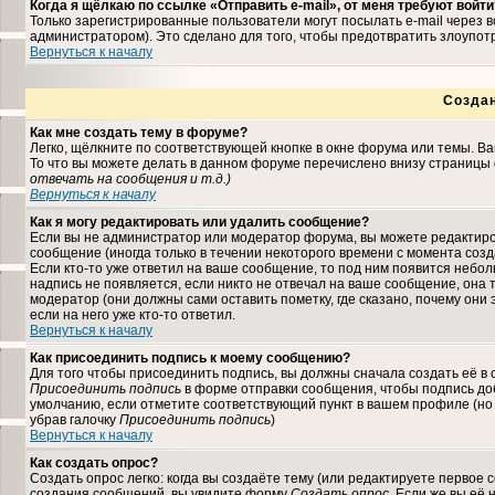
Когда я щёлкаю по ссылке «Отправить e-mail», от меня требуют войти
Только зарегистрированные пользователи могут посылать e-mail через
администратором). Это сделано для того, чтобы предотвратить злоупо
Вернуться к началу
Созда
Как мне создать тему в форуме?
Легко, щёлкните по соответствующей кнопке в окне форума или темы. В
То что вы можете делать в данном форуме перечислено внизу страницы 
отвечать на сообщения и т.д.
)
Вернуться к началу
Как я могу редактировать или удалить сообщение?
Если вы не администратор или модератор форума, вы можете редактиро
сообщение (иногда только в течении некоторого времени с момента соз
Если кто-то уже ответил на ваше сообщение, то под ним появится небо
надпись не появляется, если никто не отвечал на ваше сообщение, она
модератор (они должны сами оставить пометку, где сказано, почему они 
если на него уже кто-то ответил.
Вернуться к началу
Как присоединить подпись к моему сообщению?
Для того чтобы присоединить подпись, вы должны сначала создать её в
Присоединить подпись
в форме отправки сообщения, чтобы подпись до
умолчанию, если отметите соответствующий пункт в вашем профиле (но
убрав галочку
Присоединить подпись
)
Вернуться к началу
Как создать опрос?
Создать опрос легко: когда вы создаёте тему (или редактируете первое 
создания сообщений, вы увидите форму
Создать опрос
. Если же вы её 