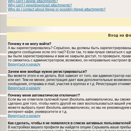
Why can't I delete attachments?
Why can't I view/download attachments?
Who do I contact about illegal or possibly illegal attachments?
Вход на фо
Почему я не могу войти?
А вы зарегистрировались? Серьёзно, вы должны быть зарегистрированы,
увидите сообщение если это так)? Если так, то вам лучше связаться с 
вы были зарегистрированы и вам не закрыли доступ, то проверьте, прави
то свяжитесь с администратором, возможно, он неправильно настроил ф
Вернуться к началу
Зачем мне вообще нужно регистрироваться?
Вы можете этого и не делать. Всё зависит от того, как администратор 
или нет. Тем не менее, регистрация дает вам дополнительные возможн
сообщения, отправка e-mail, участие в группах и т.д. Регистрация отниме
Вернуться к началу
Почему меня автоматически отключает?
Если вы не отметили галочкой пункт
Входить автоматически
, вы сможе
сделано для того, чтобы никто другой не смог воспользоваться вашей уч
можете выбрать пункт
Входить автоматически
, но мы не рекомендуем
интернет-кафе, университете и т.д.
Вернуться к началу
Как сделать, чтобы я не появлялся в списке активных пользователей
В настройках вашего профиля вы найдете опцию
Скрывать ваше пребы