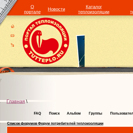
О
Каталог
Новости
портале
теплоизоляции
т
Главная
\
FAQ
Поиск
Альбом
Группы
Пользовате
Список форумов Форум потребителей теплоизоляции