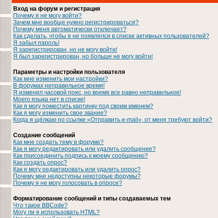
Вход на форум и регистрация
Почему я не могу войти?
Зачем мне вообще нужно регистрироваться?
Почему меня автоматически отключает?
Как сделать, чтобы я не появлялся в списке активных пользователей?
Я забыл пароль!
Я зарегистрирован, но не могу войти!
Я был зарегистрирован, но больше не могу войти!
Параметры и настройки пользователя
Как мне изменить мои настройки?
В форумах неправильное время!
Я изменил часовой пояс, но время все равно неправильное!
Моего языка нет в списке!
Как я могу поместить картинку под своим именем?
Как я могу изменить свое звание?
Когда я щёлкаю по ссылке «Отправить e-mail», от меня требуют войти?
Создание сообщений
Как мне создать тему в форуме?
Как я могу редактировать или удалить сообщение?
Как присоединить подпись к моему сообщению?
Как создать опрос?
Как я могу редактировать или удалить опрос?
Почему мне недоступны некоторые форумы?
Почему я не могу голосовать в опросе?
Форматирование сообщений и типы создаваемых тем
Что такое BBCode?
Могу ли я использовать HTML?