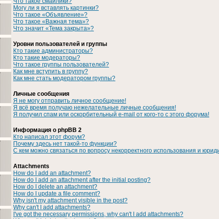
Что такое смайлики?
Могу ли я вставлять картинки?
Что такое «Объявление»?
Что такое «Важная тема»?
Что значит «Тема закрыта»?
Уровни пользователей и группы
Кто такие администраторы?
Кто такие модераторы?
Что такое группы пользователей?
Как мне вступить в группу?
Как мне стать модератором группы?
Личные сообщения
Я не могу отправить личное сообщение!
Я всё время получаю нежелательные личные сообщения!
Я получил спам или оскорбительный e-mail от кого-то с этого форума!
Информация о phpBB 2
Кто написал этот форум?
Почему здесь нет такой-то функции?
С кем можно связаться по вопросу некорректного использования и юрид
Attachments
How do I add an attachment?
How do I add an attachment after the initial posting?
How do I delete an attachment?
How do I update a file comment?
Why isn't my attachment visible in the post?
Why can't I add attachments?
I've got the necessary permissions, why can't I add attachments?