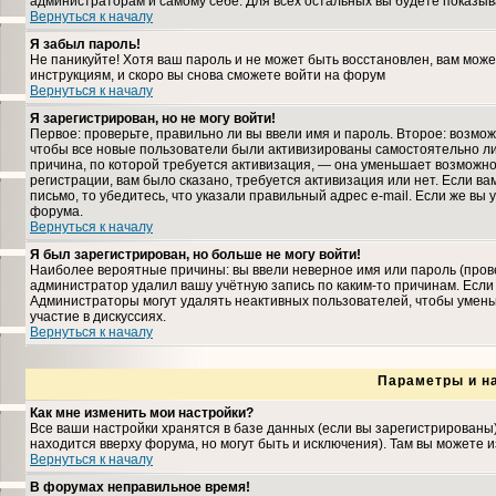
администраторам и самому себе. Для всех остальных вы будете показыв
Вернуться к началу
Я забыл пароль!
Не паникуйте! Хотя ваш пароль и не может быть восстановлен, вам може
инструкциям, и скоро вы снова сможете войти на форум
Вернуться к началу
Я зарегистрирован, но не могу войти!
Первое: проверьте, правильно ли вы ввели имя и пароль. Второе: возмо
чтобы все новые пользователи были активизированы самостоятельно либ
причина, по которой требуется активизация, — она уменьшает возможн
регистрации, вам было сказано, требуется активизация или нет. Если ва
письмо, то убедитесь, что указали правильный адрес e-mail. Если же вы
форума.
Вернуться к началу
Я был зарегистрирован, но больше не могу войти!
Наиболее вероятные причины: вы ввели неверное имя или пароль (прове
администратор удалил вашу учётную запись по каким-то причинам. Если
Администраторы могут удалять неактивных пользователей, чтобы умень
участие в дискуссиях.
Вернуться к началу
Параметры и н
Как мне изменить мои настройки?
Все ваши настройки хранятся в базе данных (если вы зарегистрированы
находится вверху форума, но могут быть и исключения). Там вы можете 
Вернуться к началу
В форумах неправильное время!