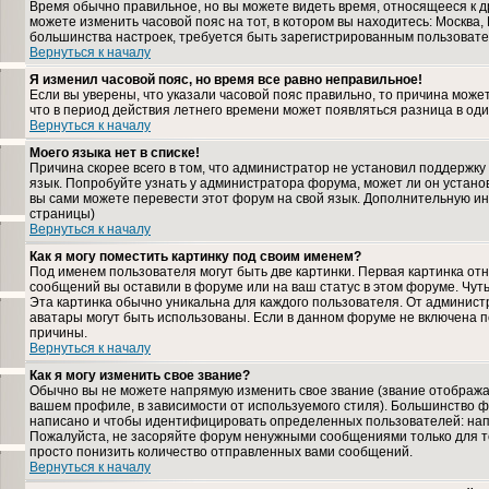
Время обычно правильное, но вы можете видеть время, относящееся к дру
можете изменить часовой пояс на тот, в котором вы находитесь: Москва, К
большинства настроек, требуется быть зарегистрированным пользовате
Вернуться к началу
Я изменил часовой пояс, но время все равно неправильное!
Если вы уверены, что указали часовой пояс правильно, то причина може
что в период действия летнего времени может появляться разница в од
Вернуться к началу
Моего языка нет в списке!
Причина скорее всего в том, что администратор не установил поддержку
язык. Попробуйте узнать у администратора форума, может ли он установ
вы сами можете перевести этот форум на свой язык. Дополнительную и
страницы)
Вернуться к началу
Как я могу поместить картинку под своим именем?
Под именем пользователя могут быть две картинки. Первая картинка отн
сообщений вы оставили в форуме или на ваш статус в этом форуме. Чут
Эта картинка обычно уникальна для каждого пользователя. От администра
аватары могут быть использованы. Если в данном форуме не включена п
причины.
Вернуться к началу
Как я могу изменить свое звание?
Обычно вы не можете напрямую изменить свое звание (звание отображае
вашем профиле, в зависимости от используемого стиля). Большинство ф
написано и чтобы идентифицировать определенных пользователей: нап
Пожалуйста, не засоряйте форум ненужными сообщениями только для то
просто понизить количество отправленных вами сообщений.
Вернуться к началу