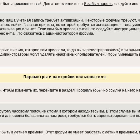
т быть присвоен новый. Для этого кликните на
Я забыл пароль
, следуйте инс
ожно, ваша учетная запись требует активизации. Некоторые форумы требуют,
в него войти. Главная причина, по которой требуется активизация, — она у
ктивизация или нет. Если вам был прислан e-mail, то следуйте инструкциям в 
рес e-mail, то свяжитесь с администратором форума.
рьте письмо, которое вам прислали, когда вы зарегистрировались) или админ
 Администраторы могут удалять неактивных пользователей, чтобы уменьшить 
Параметры и настройки пользователя
). Чтобы изменить их, перейдите в раздел
Профиль
(обычно ссылка на него на
гому часовому поясу, не к тому, в котором находитесь вы. В этом случае вы м
 как и для смены большинства настроек, требуется быть зарегистрированным п
т быть в летнем времени. Этот форум не умеет работать с летним временем, 