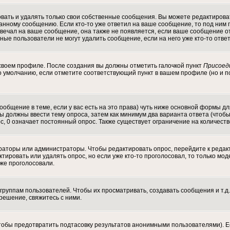
ать и удалять только свои собственные сообщения. Вы можете редактироват
данному сообщению. Если кто-то уже ответил на ваше сообщение, то под ним 
отвечал на ваше сообщение, она также не появляется, если ваше сообщение
ычные пользователи не могут удалить сообщение, если на него уже кто-то отве
 своем профиле. После создания вы должны отметить галочкой пункт
Присоед
 умолчанию, если отметите соответствующий пункт в вашем профиле (но и п
 сообщение в теме, если у вас есть на это права) чуть ниже основной формы
 Вы должны ввести тему опроса, затем как минимум два варианта ответа (чтоб
с, 0 означает постоянный опрос. Также существует ограничение на количест
ераторы или администраторы. Чтобы редактировать опрос, перейдите к редак
актировать или удалять опрос, но если уже кто-то проголосовал, то только м
уже проголосовали.
уппам пользователей. Чтобы их просматривать, создавать сообщения и т.д.
ешение, свяжитесь с ними.
тобы предотвратить подтасовку результатов анонимными пользователями). Ес