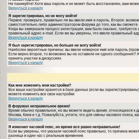
Не паникуйте! Хотя ваш пароль и не может быть восстановлен, вам може
Вернуться к началу
Я зарегистрирован, но не могу войти!
Первое: проверьте, правильно ли вы ввели имя и пароль. Второе: возм
самостоятельно либо администратором форума до того, как вы сможете 
Когда вы завершали процесс регистрации, вам было сказано, требуется а
правильный адрес e-mail. Если же вы уверены, что ввели правильный ад
Вернуться к началу
Я был зарегистрирован, но больше не могу войти!
Наиболее вероятные причины: вы ввели неверное имя или пароль (прове
Если верно второе, то возможно вы не оставили ни одного сообщения?
принять участие в дискуссиях.
Вернуться к началу
Как мне изменить мои настройки?
Все ваши настройки хранятся в базе данных (если вы зарегистрированы
можете изменить все свои настройки
Вернуться к началу
В форумах неправильное время!
Время обычно правильное, но вы можете видеть время, относящееся к дру
Москва, Киев и т.д. Пожалуйста, учтите, что для смены часового пояса,
Вернуться к началу
Я изменил часовой пояс, но время все равно неправильное!
Если вы уверены, что указали часовой пояс правильно, то причина може
разница в один час с реальным временем.