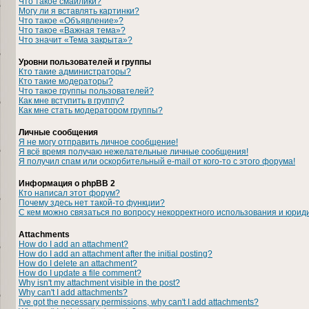
Что такое смайлики?
Могу ли я вставлять картинки?
Что такое «Объявление»?
Что такое «Важная тема»?
Что значит «Тема закрыта»?
Уровни пользователей и группы
Кто такие администраторы?
Кто такие модераторы?
Что такое группы пользователей?
Как мне вступить в группу?
Как мне стать модератором группы?
Личные сообщения
Я не могу отправить личное сообщение!
Я всё время получаю нежелательные личные сообщения!
Я получил спам или оскорбительный e-mail от кого-то с этого форума!
Информация о phpBB 2
Кто написал этот форум?
Почему здесь нет такой-то функции?
С кем можно связаться по вопросу некорректного использования и юрид
Attachments
How do I add an attachment?
How do I add an attachment after the initial posting?
How do I delete an attachment?
How do I update a file comment?
Why isn't my attachment visible in the post?
Why can't I add attachments?
I've got the necessary permissions, why can't I add attachments?