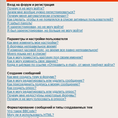
Вход на форум и регистрация
Почему я не могу войти?
Зачем мне вообще нужно регистрироваться?
Почему меня автоматически отключает?
Как сделать, чтобы я не появлялся в списке активных пользователей?
Я забыл пароль!
Я зарегистрирован, но не могу войти!
Я был зарегистрирован, но больше не могу войти!
Параметры и настройки пользователя
Как мне изменить мои настройки?
В форумах неправильное время!
Я изменил часовой пояс, но время все равно неправильное!
Моего языка нет в списке!
Как я могу поместить картинку под своим именем?
Как я могу изменить свое звание?
Когда я щёлкаю по ссылке «Отправить e-mail», от меня требуют войти?
Создание сообщений
Как мне создать тему в форуме?
Как я могу редактировать или удалить сообщение?
Как присоединить подпись к моему сообщению?
Как создать опрос?
Как я могу редактировать или удалить опрос?
Почему мне недоступны некоторые форумы?
Почему я не могу голосовать в опросе?
Форматирование сообщений и типы создаваемых тем
Что такое BBCode?
Могу ли я использовать HTML?