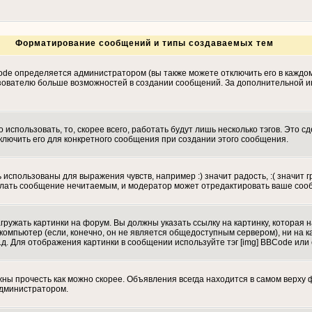
Форматирование сообщений и типы создаваемых тем
de определяется администратором (вы также можете отключить его в каждо
т пользователю больше возможностей в создании сообщений. За дополнительно
использовать, то, скорее всего, работать будут лишь несколько тэгов. Это с
ключить его для конкретного сообщения при создании этого сообщения.
 использованы для выражения чувств, например :) значит радость, :( значит 
сделать сообщение нечитаемым, и модератор может отредактировать ваше соо
гружать картинки на форум. Вы должны указать ссылку на картинку, которая 
вой компьютер (если, конечно, он не является общедоступным сервером), ни н
.д. Для отображения картинки в сообщении используйте тэг [img] BBCode или
ы прочесть как можно скорее. Объявления всегда находится в самом верху 
администратором.