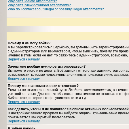
Why can't I delete attachments?
Why can't I view/download attachments?
Who do I contact about illegal or possibly illegal attachments?
Почему я не могу войти?
А вы зарегистрировались? Серьёзно, вы должны быть зарегистрированы, 
с администратором или вебмастером, чтобы выяснить, почему это произ
именно в этом, если же нет, то свяжитесь с администратором, возможно
Вернуться к началу
Зачем мне вообще нужно регистрироваться?
Вы можете этого и не делать. Всё зависит от того, как администратор 
возможности, которые недоступны анонимным пользователям: аватары, лич
Вернуться к началу
Почему меня автоматически отключает?
Если вы не отметили галочкой пункт
Входить автоматически
, вы сможе
учетной записью. Для того, чтобы вас автоматически не отключало от ф
библиотеке, интернет-кафе, университете и т.д.
Вернуться к началу
Как сделать, чтобы я не появлялся в списке активных пользователей
В настройках вашего профиля вы найдете опцию
Скрывать ваше пребы
показываться как скрытый пользователь.
Вернуться к началу
Я забыл пароль!