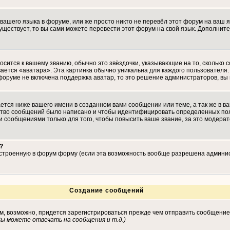
 вашего языка в форуме, или же просто никто не перевёл этот форум на ваш 
существует, то вы сами можете перевести этот форум на свой язык. Дополн
осится к вашему званию, обычно это звёздочки, указывающие на то, сколько 
ается «аватара». Эта картинка обычно уникальна для каждого пользователя. 
 форуме не включена поддержка аватар, то это решение администраторов, вы
тся ниже вашего имени в созданном вами сообщении или теме, а так же в ва
ество сообщений было написано и чтобы идентифицировать определенных по
 сообщениями только для того, чтобы повысить ваше звание, за это модера
?
встроенную в форум форму (если эта возможность вообще разрешена админис
Создание сообщений
ам, возможно, придется зарегистрироваться прежде чем отправить сообщение
ы можете отвечать на сообщения и т.д.
)