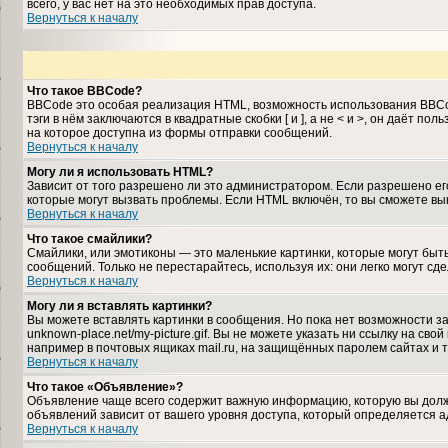
всего, у вас нет на это необходимых прав доступа.
Вернуться к началу
Что такое BBCode?
BBCode это особая реализация HTML, возможность использования BBCo
тэги в нём заключаются в квадратные скобки [ и ], а не < и >, он даё
на которое доступна из формы отправки сообщений.
Вернуться к началу
Могу ли я использовать HTML?
Зависит от того разрешено ли это администратором. Если разрешено его 
которые могут вызвать проблемы. Если HTML включён, то вы сможете вы
Вернуться к началу
Что такое смайлики?
Смайлики, или эмотиконы — это маленькие картинки, которые могут быть
сообщений. Только не перестарайтесь, используя их: они легко могут 
Вернуться к началу
Могу ли я вставлять картинки?
Вы можете вставлять картинки в сообщения. Но пока нет возможности за
unknown-place.net/my-picture.gif. Вы не можете указать ни ссылку на с
например в почтовых ящиках mail.ru, на защищённых паролем сайтах и т
Вернуться к началу
Что такое «Объявление»?
Объявление чаще всего содержит важную информацию, которую вы должн
объявлений зависит от вашего уровня доступа, который определяется 
Вернуться к началу