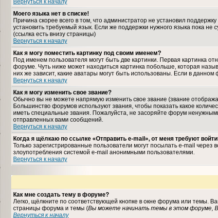
Вернуться к началу
Моего языка нет в списке!
Причина скорее всего в том, что администратор не установил поддержку
установить требуемый язык. Если же поддержки нужного языка пока не 
(ссылка есть внизу страницы)
Вернуться к началу
Как я могу поместить картинку под своим именем?
Под именем пользователя могут быть две картинки. Первая картинка отн
форуме. Чуть ниже может находиться картинка побольше, которая назыв
них же зависит, какие аватары могут быть использованы. Если в данном
Вернуться к началу
Как я могу изменить свое звание?
Обычно вы не можете напрямую изменить свое звание (звание отображае
Большинство форумов используют звания, чтобы показать какое колич
иметь специальные звания. Пожалуйста, не засоряйте форум ненужными
отправленных вами сообщений.
Вернуться к началу
Когда я щёлкаю по ссылке «Отправить e-mail», от меня требуют войти
Только зарегистрированные пользователи могут посылать e-mail через 
злоупотребления системой e-mail анонимными пользователями.
Вернуться к началу
Как мне создать тему в форуме?
Легко, щёлкните по соответствующей кнопке в окне форума или темы. В
страницы форума и темы (
Вы можете начинать темы в этом форуме, В
Вернуться к началу