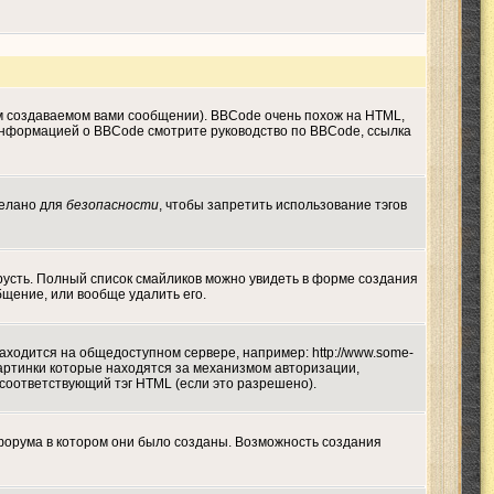
м создаваемом вами сообщении). BBCode очень похож на HTML,
й информацией о BBCode смотрите руководство по BBCode, ссылка
делано для
безопасности
, чтобы запретить использование тэгов
грусть. Полный список смайликов можно увидеть в форме создания
бщение, или вообще удалить его.
находится на общедоступном сервере, например: http://www.some-
а картинки которые находятся за механизмом авторизации,
 соответствующий тэг HTML (если это разрешено).
форума в котором они было созданы. Возможность создания