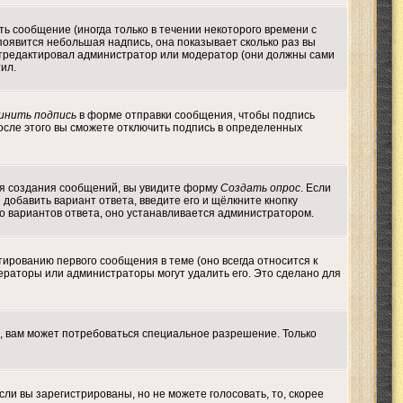
ь сообщение (иногда только в течении некоторого времени с
появится небольшая надпись, она показывает сколько раз вы
 отредактировал администратор или модератор (они должны сами
тил.
инить подпись
в форме отправки сообщения, чтобы подпись
осле этого вы сможете отключить подпись в определенных
 для создания сообщений, вы увидите форму
Создать опрос
. Если
ы добавить вариант ответа, введите его и щёлкните кнопку
во вариантов ответа, оно устанавливается администратором.
тированию первого сообщения в теме (оно всегда относится к
одераторы или администраторы могут удалить его. Это сделано для
, вам может потребоваться специальное разрешение. Только
ли вы зарегистрированы, но не можете голосовать, то, скорее