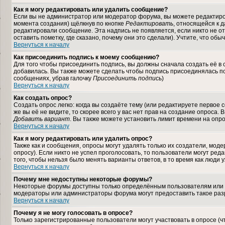
Как я могу редактировать или удалить сообщение?
Если вы не администратор или модератор форума, вы можете редактиров
момента создания) щёлкнув по кнопке
Редактировать
, относящейся к 
редактировали сообщение. Эта надпись не появляется, если никто не 
оставить пометку, где сказано, почему они это сделали). Учтите, что об
Вернуться к началу
Как присоединить подпись к моему сообщению?
Для того чтобы присоединить подпись, вы должны сначала создать её в
добавилась. Вы также можете сделать чтобы подпись присоединялась по
сообщениях, убрав галочку
Присоединить подпись
)
Вернуться к началу
Как создать опрос?
Создать опрос легко: когда вы создаёте тему (или редактируете первое
же вы её не видите, то скорее всего у вас нет прав на создание опроса.
Добавить вариант
. Вы также можете установить лимит времени на опро
Вернуться к началу
Как я могу редактировать или удалить опрос?
Также как и сообщения, опросы могут удалять только их создатели, мод
опросу). Если никто не успел проголосовать, то пользователи могут ред
того, чтобы нельзя было менять варианты ответов, в то время как люди 
Вернуться к началу
Почему мне недоступны некоторые форумы?
Некоторые форумы доступны только определённым пользователям или гр
модераторы или администраторы форума могут предоставить такое разр
Вернуться к началу
Почему я не могу голосовать в опросе?
Только зарегистрированные пользователи могут участвовать в опросе (ч