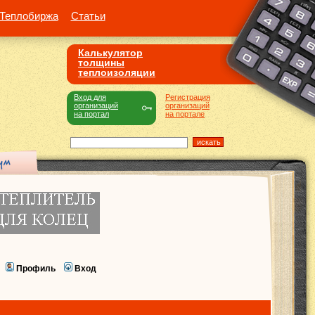
Теплобиржа
Статьи
Калькулятор
толщины
теплоизоляции
Вход для
Регистрация
организаций
организаций
на портал
на портале
Профиль
Вход