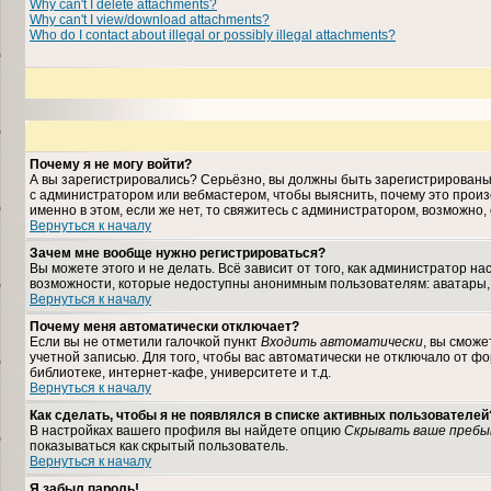
Why can't I delete attachments?
Why can't I view/download attachments?
Who do I contact about illegal or possibly illegal attachments?
Почему я не могу войти?
А вы зарегистрировались? Серьёзно, вы должны быть зарегистрированы, 
с администратором или вебмастером, чтобы выяснить, почему это произ
именно в этом, если же нет, то свяжитесь с администратором, возможно
Вернуться к началу
Зачем мне вообще нужно регистрироваться?
Вы можете этого и не делать. Всё зависит от того, как администратор 
возможности, которые недоступны анонимным пользователям: аватары, лич
Вернуться к началу
Почему меня автоматически отключает?
Если вы не отметили галочкой пункт
Входить автоматически
, вы сможе
учетной записью. Для того, чтобы вас автоматически не отключало от ф
библиотеке, интернет-кафе, университете и т.д.
Вернуться к началу
Как сделать, чтобы я не появлялся в списке активных пользователей
В настройках вашего профиля вы найдете опцию
Скрывать ваше пребы
показываться как скрытый пользователь.
Вернуться к началу
Я забыл пароль!