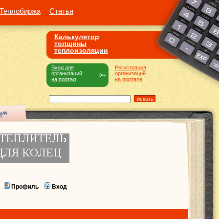
Теплобиржа
Статьи
Калькулятор
толщины
теплоизоляции
Вход для
Регистрация
организаций
организаций
на портал
на портале
Профиль
Вход