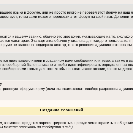
 вашего языка в форуме, или же просто никто не перевёл этот форум на ваш 
существует, то вы сами можете перевести этот форум на свой язык. Дополн
осится к вашему званию, обычно это звёздочки, указывающие на то, сколько 
ается «аватара». Эта картинка обычно уникальна для каждого пользователя. 
 форуме не включена поддержка аватар, то это решение администраторов, вы
тся ниже вашего имени в созданном вами сообщении или теме, а так же в ва
ество сообщений было написано и чтобы идентифицировать определенных по
 сообщениями только для того, чтобы повысить ваше звание, за это модера
?
встроенную в форум форму (если эта возможность вообще разрешена админис
Создание сообщений
ам, возможно, придется зарегистрироваться прежде чем отправить сообщение
ы можете отвечать на сообщения и т.д.
)