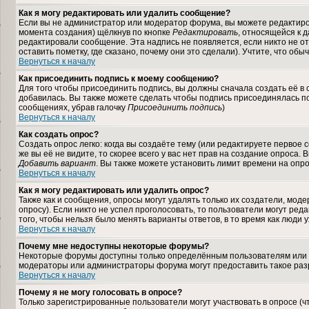
Как я могу редактировать или удалить сообщение?
Если вы не администратор или модератор форума, вы можете редактиров
момента создания) щёлкнув по кнопке
Редактировать
, относящейся к 
редактировали сообщение. Эта надпись не появляется, если никто не 
оставить пометку, где сказано, почему они это сделали). Учтите, что об
Вернуться к началу
Как присоединить подпись к моему сообщению?
Для того чтобы присоединить подпись, вы должны сначала создать её в
добавилась. Вы также можете сделать чтобы подпись присоединялась по
сообщениях, убрав галочку
Присоединить подпись
)
Вернуться к началу
Как создать опрос?
Создать опрос легко: когда вы создаёте тему (или редактируете первое
же вы её не видите, то скорее всего у вас нет прав на создание опроса.
Добавить вариант
. Вы также можете установить лимит времени на опро
Вернуться к началу
Как я могу редактировать или удалить опрос?
Также как и сообщения, опросы могут удалять только их создатели, мод
опросу). Если никто не успел проголосовать, то пользователи могут ред
того, чтобы нельзя было менять варианты ответов, в то время как люди 
Вернуться к началу
Почему мне недоступны некоторые форумы?
Некоторые форумы доступны только определённым пользователям или гр
модераторы или администраторы форума могут предоставить такое разр
Вернуться к началу
Почему я не могу голосовать в опросе?
Только зарегистрированные пользователи могут участвовать в опросе (ч