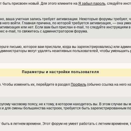
т быть присвоен новый. Для этого кликните на
Я забыл пароль
, следуйте инс
ожно, ваша учетная запись требует активизации. Некоторые форумы требуют,
в него войти. Главная причина, по которой требуется активизация, — она у
ктивизация или нет. Если вам был прислан e-mail, то следуйте инструкциям в 
рес e-mail, то свяжитесь с администратором форума.
рьте письмо, которое вам прислали, когда вы зарегистрировались) или админ
 Администраторы могут удалять неактивных пользователей, чтобы уменьшить 
Параметры и настройки пользователя
). Чтобы изменить их, перейдите в раздел
Профиль
(обычно ссылка на него на
гому часовому поясу, не к тому, в котором находитесь вы. В этом случае вы м
 как и для смены большинства настроек, требуется быть зарегистрированным п
т быть в летнем времени. Этот форум не умеет работать с летним временем, 