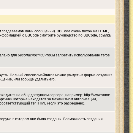
м создаваемом вами сообщении). BBCode очень похож на HTML,
й информацией о BBCode смотрите руководство по BBCode, ссылка
делано для
безопасности
, чтобы запретить использование тэгов
грусть. Полный список смайликов можно увидеть в форме создания
бщение, или вообще удалить его.
находится на общедоступном сервере, например: http://www.some-
а картинки которые находятся за механизмом авторизации,
 соответствующий тэг HTML (если это разрешено).
форума в котором они было созданы. Возможность создания