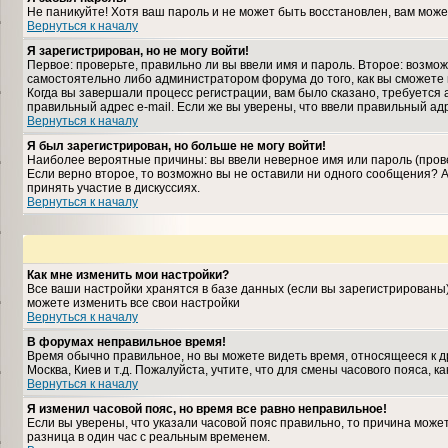
Не паникуйте! Хотя ваш пароль и не может быть восстановлен, вам може
Вернуться к началу
Я зарегистрирован, но не могу войти!
Первое: проверьте, правильно ли вы ввели имя и пароль. Второе: возм
самостоятельно либо администратором форума до того, как вы сможете 
Когда вы завершали процесс регистрации, вам было сказано, требуется а
правильный адрес e-mail. Если же вы уверены, что ввели правильный ад
Вернуться к началу
Я был зарегистрирован, но больше не могу войти!
Наиболее вероятные причины: вы ввели неверное имя или пароль (прове
Если верно второе, то возможно вы не оставили ни одного сообщения?
принять участие в дискуссиях.
Вернуться к началу
Как мне изменить мои настройки?
Все ваши настройки хранятся в базе данных (если вы зарегистрированы
можете изменить все свои настройки
Вернуться к началу
В форумах неправильное время!
Время обычно правильное, но вы можете видеть время, относящееся к дру
Москва, Киев и т.д. Пожалуйста, учтите, что для смены часового пояса,
Вернуться к началу
Я изменил часовой пояс, но время все равно неправильное!
Если вы уверены, что указали часовой пояс правильно, то причина може
разница в один час с реальным временем.