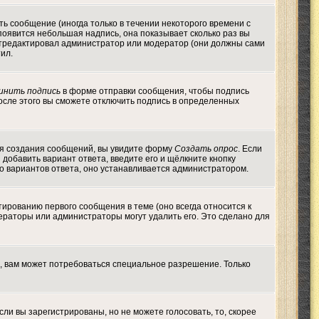
ь сообщение (иногда только в течении некоторого времени с
появится небольшая надпись, она показывает сколько раз вы
 отредактировал администратор или модератор (они должны сами
тил.
инить подпись
в форме отправки сообщения, чтобы подпись
осле этого вы сможете отключить подпись в определенных
 для создания сообщений, вы увидите форму
Создать опрос
. Если
ы добавить вариант ответа, введите его и щёлкните кнопку
во вариантов ответа, оно устанавливается администратором.
тированию первого сообщения в теме (оно всегда относится к
одераторы или администраторы могут удалить его. Это сделано для
, вам может потребоваться специальное разрешение. Только
ли вы зарегистрированы, но не можете голосовать, то, скорее