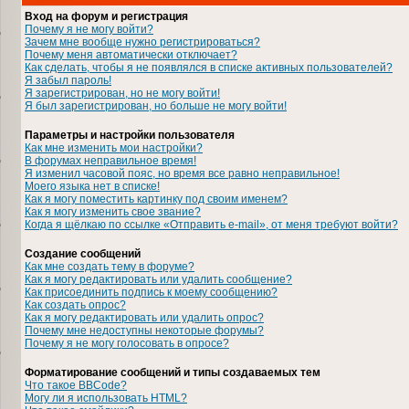
Вход на форум и регистрация
Почему я не могу войти?
Зачем мне вообще нужно регистрироваться?
Почему меня автоматически отключает?
Как сделать, чтобы я не появлялся в списке активных пользователей?
Я забыл пароль!
Я зарегистрирован, но не могу войти!
Я был зарегистрирован, но больше не могу войти!
Параметры и настройки пользователя
Как мне изменить мои настройки?
В форумах неправильное время!
Я изменил часовой пояс, но время все равно неправильное!
Моего языка нет в списке!
Как я могу поместить картинку под своим именем?
Как я могу изменить свое звание?
Когда я щёлкаю по ссылке «Отправить e-mail», от меня требуют войти?
Создание сообщений
Как мне создать тему в форуме?
Как я могу редактировать или удалить сообщение?
Как присоединить подпись к моему сообщению?
Как создать опрос?
Как я могу редактировать или удалить опрос?
Почему мне недоступны некоторые форумы?
Почему я не могу голосовать в опросе?
Форматирование сообщений и типы создаваемых тем
Что такое BBCode?
Могу ли я использовать HTML?