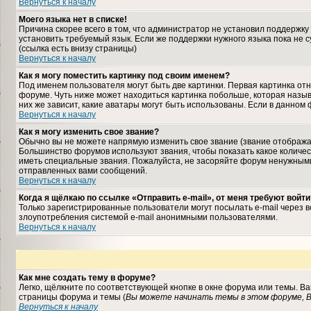
Вернуться к началу
Моего языка нет в списке!
Причина скорее всего в том, что администратор не установил поддержку
установить требуемый язык. Если же поддержки нужного языка пока не 
(ссылка есть внизу страницы)
Вернуться к началу
Как я могу поместить картинку под своим именем?
Под именем пользователя могут быть две картинки. Первая картинка отн
форуме. Чуть ниже может находиться картинка побольше, которая назыв
них же зависит, какие аватары могут быть использованы. Если в данном
Вернуться к началу
Как я могу изменить свое звание?
Обычно вы не можете напрямую изменить свое звание (звание отображае
Большинство форумов используют звания, чтобы показать какое колич
иметь специальные звания. Пожалуйста, не засоряйте форум ненужными
отправленных вами сообщений.
Вернуться к началу
Когда я щёлкаю по ссылке «Отправить e-mail», от меня требуют войти
Только зарегистрированные пользователи могут посылать e-mail через 
злоупотребления системой e-mail анонимными пользователями.
Вернуться к началу
Как мне создать тему в форуме?
Легко, щёлкните по соответствующей кнопке в окне форума или темы. В
страницы форума и темы (
Вы можете начинать темы в этом форуме, В
Вернуться к началу