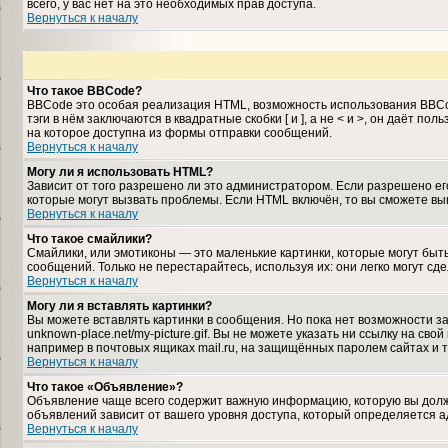
всего, у вас нет на это необходимых прав доступа.
Вернуться к началу
Что такое BBCode?
BBCode это особая реализация HTML, возможность использования BBCo
тэги в нём заключаются в квадратные скобки [ и ], а не < и >, он даё
на которое доступна из формы отправки сообщений.
Вернуться к началу
Могу ли я использовать HTML?
Зависит от того разрешено ли это администратором. Если разрешено его 
которые могут вызвать проблемы. Если HTML включён, то вы сможете вы
Вернуться к началу
Что такое смайлики?
Смайлики, или эмотиконы — это маленькие картинки, которые могут быть
сообщений. Только не перестарайтесь, используя их: они легко могут 
Вернуться к началу
Могу ли я вставлять картинки?
Вы можете вставлять картинки в сообщения. Но пока нет возможности за
unknown-place.net/my-picture.gif. Вы не можете указать ни ссылку на с
например в почтовых ящиках mail.ru, на защищённых паролем сайтах и т
Вернуться к началу
Что такое «Объявление»?
Объявление чаще всего содержит важную информацию, которую вы должн
объявлений зависит от вашего уровня доступа, который определяется 
Вернуться к началу