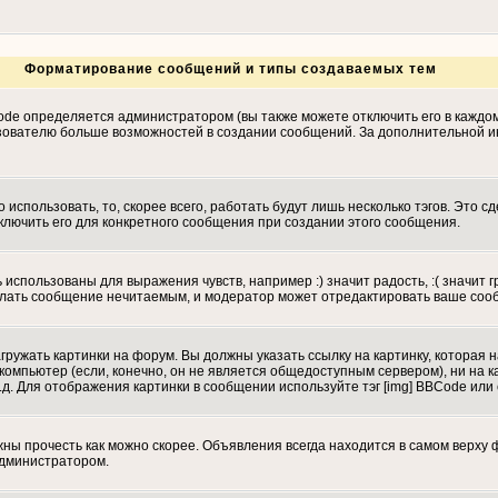
Форматирование сообщений и типы создаваемых тем
de определяется администратором (вы также можете отключить его в каждо
т пользователю больше возможностей в создании сообщений. За дополнительно
использовать, то, скорее всего, работать будут лишь несколько тэгов. Это с
ключить его для конкретного сообщения при создании этого сообщения.
 использованы для выражения чувств, например :) значит радость, :( значит 
сделать сообщение нечитаемым, и модератор может отредактировать ваше соо
гружать картинки на форум. Вы должны указать ссылку на картинку, которая 
вой компьютер (если, конечно, он не является общедоступным сервером), ни н
.д. Для отображения картинки в сообщении используйте тэг [img] BBCode или
ы прочесть как можно скорее. Объявления всегда находится в самом верху 
администратором.