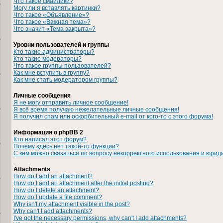
Что такое смайлики?
Могу ли я вставлять картинки?
Что такое «Объявление»?
Что такое «Важная тема»?
Что значит «Тема закрыта»?
Уровни пользователей и группы
Кто такие администраторы?
Кто такие модераторы?
Что такое группы пользователей?
Как мне вступить в группу?
Как мне стать модератором группы?
Личные сообщения
Я не могу отправить личное сообщение!
Я всё время получаю нежелательные личные сообщения!
Я получил спам или оскорбительный e-mail от кого-то с этого форума!
Информация о phpBB 2
Кто написал этот форум?
Почему здесь нет такой-то функции?
С кем можно связаться по вопросу некорректного использования и юрид
Attachments
How do I add an attachment?
How do I add an attachment after the initial posting?
How do I delete an attachment?
How do I update a file comment?
Why isn't my attachment visible in the post?
Why can't I add attachments?
I've got the necessary permissions, why can't I add attachments?