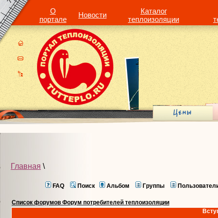
О
Каталог
Новости
портале
теплоизоляции
т
Главная
\
FAQ
Поиск
Альбом
Группы
Пользовател
Список форумов Форум потребителей теплоизоляции
Всту