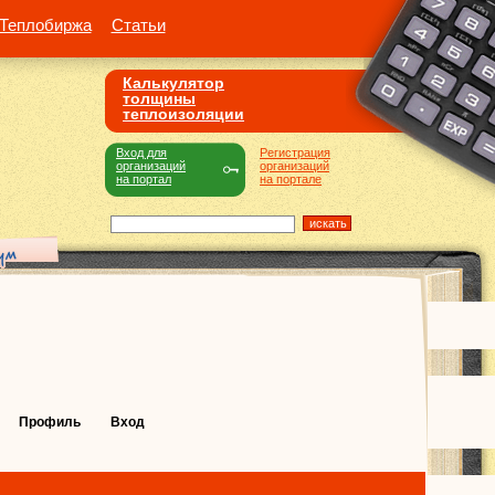
Теплобиржа
Статьи
Калькулятор
толщины
теплоизоляции
Вход для
Регистрация
организаций
организаций
на портал
на портале
Профиль
Вход