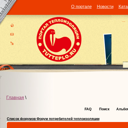
О портале
Новости
Ката
Главная
\
FAQ
Поиск
Альбо
Список форумов Форум потребителей теплоизоляции