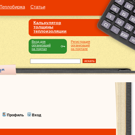
Теплобиржа
Статьи
Калькулятор
толщины
теплоизоляции
Вход для
Регистрация
организаций
организаций
на портал
на портале
Профиль
Вход