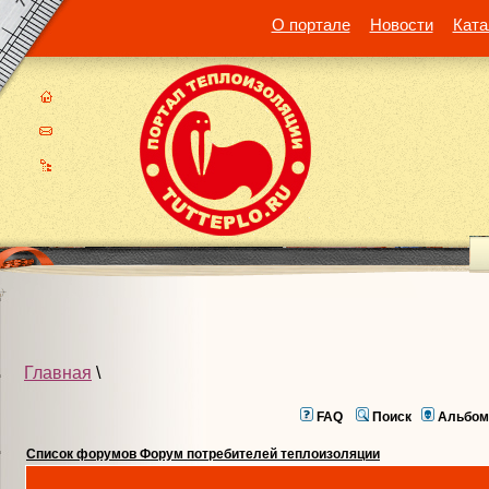
О портале
Новости
Ката
Главная
\
FAQ
Поиск
Альбом
Список форумов Форум потребителей теплоизоляции