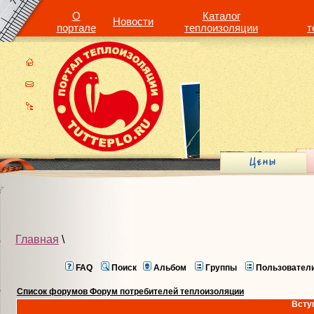
О
Каталог
Новости
портале
теплоизоляции
т
Главная
\
FAQ
Поиск
Альбом
Группы
Пользовател
Список форумов Форум потребителей теплоизоляции
Всту