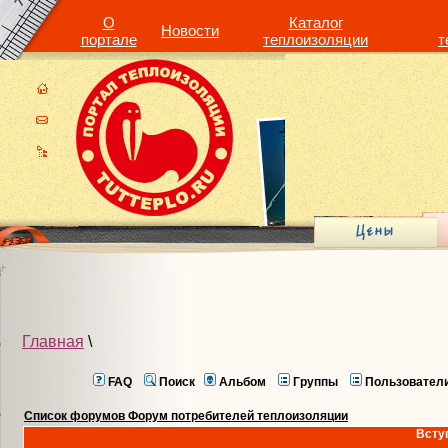
О
Каталог
Новости
портале
теплоизоляции
т
Главная
\
FAQ
Поиск
Альбом
Группы
Пользовател
Список форумов Форум потребителей теплоизоляции
Всту