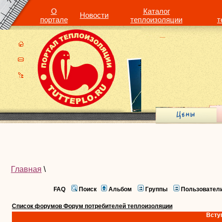
О
Каталог
Новости
портале
теплоизоляции
т
Главная
\
FAQ
Поиск
Альбом
Группы
Пользовател
Список форумов Форум потребителей теплоизоляции
Всту