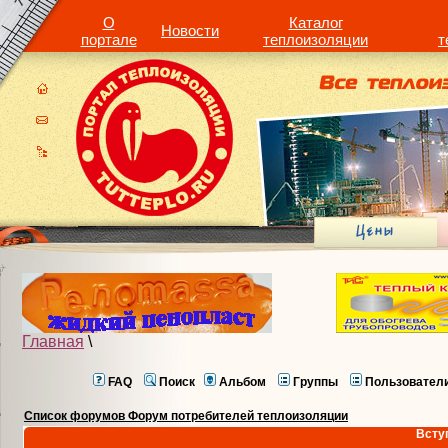
О
Каталог
Новости
портале
теплоизоляции
т
Главная
\
FAQ
Поиск
Альбом
Группы
Пользовател
Список форумов Форум потребителей теплоизоляции
Всту