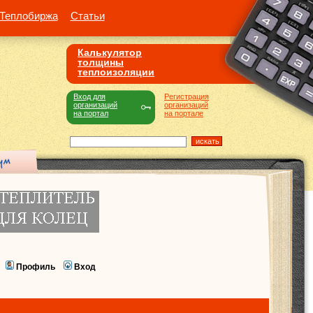
Теплобиржа
Статьи
Калькулятор
толщины
теплоизоляции
Вход для
Регистрация
организаций
организаций
на портал
на портале
Профиль
Вход