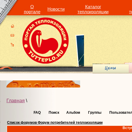
О
Каталог
Новости
портале
теплоизоляции
т
Главная
\
FAQ
Поиск
Альбом
Группы
Пользовате
Список форумов Форум потребителей теплоизоляции
Всту