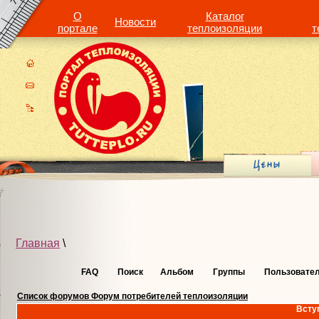
О
Каталог
Новости
портале
теплоизоляции
т
Главная
\
FAQ
Поиск
Альбом
Группы
Пользовате
Список форумов Форум потребителей теплоизоляции
Всту