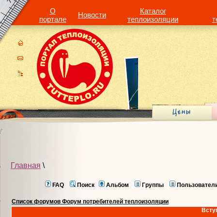
О
Каталог
Новости
портале
теплоизоляции
т
Главная
\
FAQ
Поиск
Альбом
Группы
Пользовател
Список форумов Форум потребителей теплоизоляции
Всту