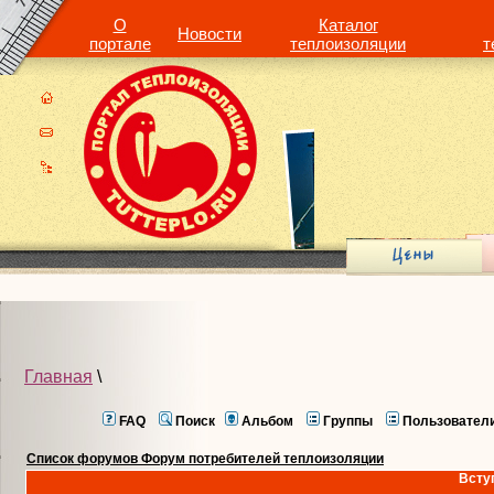
О
Каталог
Новости
портале
теплоизоляции
т
Главная
\
FAQ
Поиск
Альбом
Группы
Пользовател
Список форумов Форум потребителей теплоизоляции
Всту