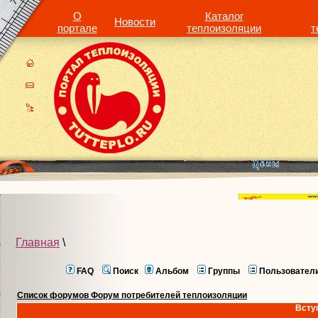
О
Каталог
Новости
портале
теплоизоляции
т
Главная
\
FAQ
Поиск
Альбом
Группы
Пользовател
Список форумов Форум потребителей теплоизоляции
Всту