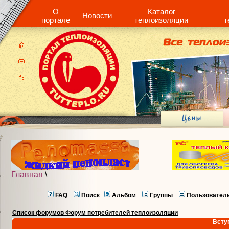
О
Каталог
Новости
портале
теплоизоляции
т
Главная
\
FAQ
Поиск
Альбом
Группы
Пользовател
Список форумов Форум потребителей теплоизоляции
Всту