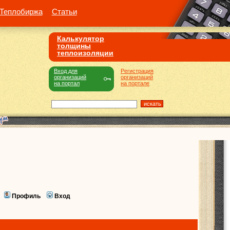
Теплобиржа
Статьи
Калькулятор
толщины
теплоизоляции
Вход для
Регистрация
организаций
организаций
на портал
на портале
Профиль
Вход