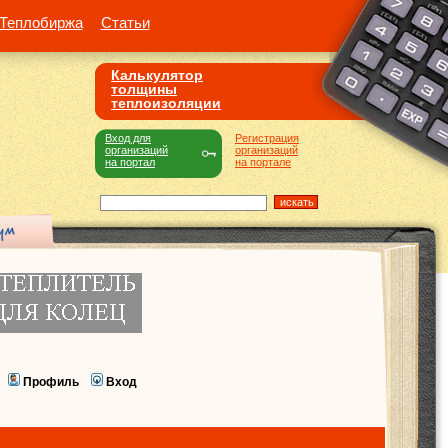
Теплобиржа
Статьи
Калькулятор
толщины
теплоизоляции
Вход для
Регистрация
организаций
организаций
на портал
на портале
Профиль
Вход