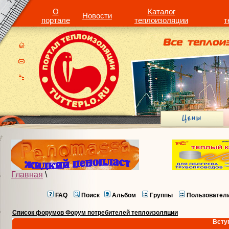
О
Каталог
Новости
портале
теплоизоляции
т
Главная
\
FAQ
Поиск
Альбом
Группы
Пользовател
Список форумов Форум потребителей теплоизоляции
Всту