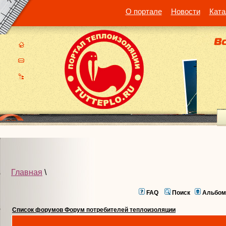
О портале
Новости
Ката
Главная
\
FAQ
Поиск
Альбом
Список форумов Форум потребителей теплоизоляции