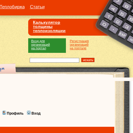
Теплобиржа
Статьи
Калькулятор
толщины
теплоизоляции
Вход для
Регистрация
организаций
организаций
на портал
на портале
Профиль
Вход