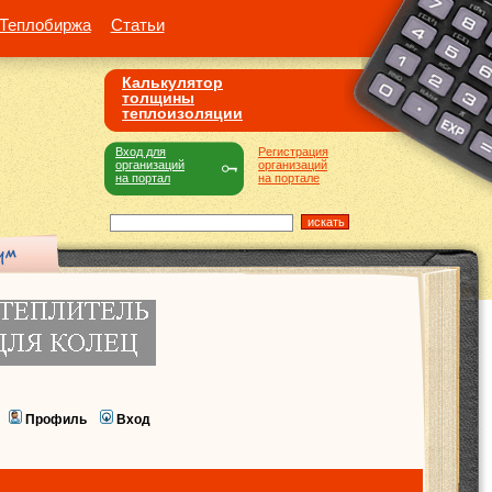
Теплобиржа
Статьи
Калькулятор
толщины
теплоизоляции
Вход для
Регистрация
организаций
организаций
на портал
на портале
Профиль
Вход