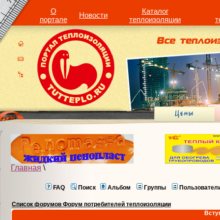
О
Каталог
Новости
портале
теплоизоляции
т
Главная
\
FAQ
Поиск
Альбом
Группы
Пользовател
Список форумов Форум потребителей теплоизоляции
Всту