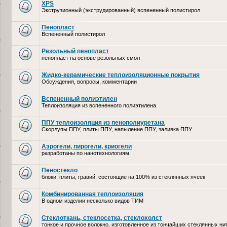
XPS
Экструзионный (экструдированный) вспененный полистирол
Пенопласт
Вспененный полистирол
Резольный пенопласт
пенопласт на основе резольных смол
Жидко-керамические теплоизоляционные покрытия
Обсуждения, вопросы, комментарии
Вспененный полиэтилен
Теплоизоляция из вспененного полиэтилена
ППУ теплоизоляция из пенополиуретана
Скорлупы ППУ, плиты ППУ, напыление ППУ, заливка ППУ
Аэрогели, пирогели, криогели
разработаны по нанотехнологиям
Пеностекло
блоки, плиты, гравий, состоящие на 100% из стеклянных ячеек
Комбинированная теплоизоляция
В одном изделии несколько видов ТИМ
Стеклоткань, стеклосетка, cтеклохолст
тонкое и прочное волокно, изготовленное из тончайших стеклянных ни