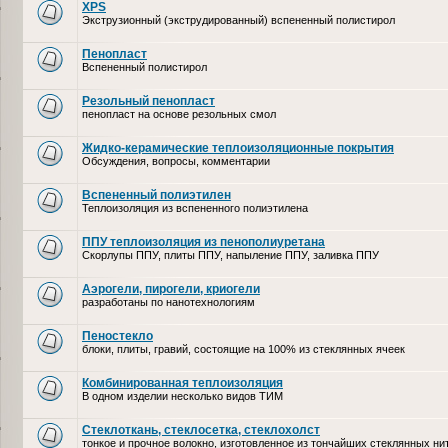
XPS
Экструзионный (экструдированный) вспененный полистирол
Пенопласт
Вспененный полистирол
Резольный пенопласт
пенопласт на основе резольных смол
Жидко-керамические теплоизоляционные покрытия
Обсуждения, вопросы, комментарии
Вспененный полиэтилен
Теплоизоляция из вспененного полиэтилена
ППУ теплоизоляция из пенополиуретана
Скорлупы ППУ, плиты ППУ, напыление ППУ, заливка ППУ
Аэрогели, пирогели, криогели
разработаны по нанотехнологиям
Пеностекло
блоки, плиты, гравий, состоящие на 100% из стеклянных ячеек
Комбинированная теплоизоляция
В одном изделии несколько видов ТИМ
Стеклоткань, стеклосетка, cтеклохолст
тонкое и прочное волокно, изготовленное из тончайших стеклянных ни