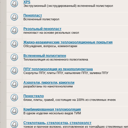
XPS
Экструзионный (экструдированный) вспененный полистирол
Пенопласт
Вспененный полистирол
Резольный пенопласт
пенопласт на основе резольных смол
Жидко-керамические теплоизоляционные покрытия
Обсуждения, вопросы, комментарии
Вспененный полиэтилен
Теплоизоляция из вспененного полиэтилена
ППУ теплоизоляция из пенополиуретана
Скорлупы ППУ, плиты ППУ, напыление ППУ, заливка ППУ
Аэрогели, пирогели, криогели
разработаны по нанотехнологиям
Пеностекло
блоки, плиты, гравий, состоящие на 100% из стеклянных ячеек
Комбинированная теплоизоляция
В одном изделии несколько видов ТИМ
Стеклоткань, стеклосетка, cтеклохолст
тонкое и прочное волокно, изготовленное из тончайших стеклянных ни