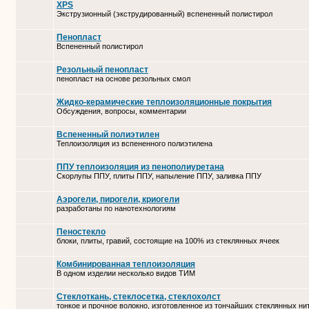
XPS
Экструзионный (экструдированный) вспененный полистирол
Пенопласт
Вспененный полистирол
Резольный пенопласт
пенопласт на основе резольных смол
Жидко-керамические теплоизоляционные покрытия
Обсуждения, вопросы, комментарии
Вспененный полиэтилен
Теплоизоляция из вспененного полиэтилена
ППУ теплоизоляция из пенополиуретана
Скорлупы ППУ, плиты ППУ, напыление ППУ, заливка ППУ
Аэрогели, пирогели, криогели
разработаны по нанотехнологиям
Пеностекло
блоки, плиты, гравий, состоящие на 100% из стеклянных ячеек
Комбинированная теплоизоляция
В одном изделии несколько видов ТИМ
Стеклоткань, стеклосетка, cтеклохолст
тонкое и прочное волокно, изготовленное из тончайших стеклянных ни