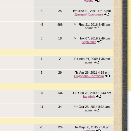
valeriy
6
25
Вт Июл 19, 2011 12:15 pm
Дмитрий Ермолаев
45
496
Чт Янв 21, 2016 8:45 am
admin
5
18
Чт Ноя 07, 2019 2:49 pm
Вармбокс
1
2
Пт Апр 24, 2009 1:36 pm
admin
5
29
Пт Авг 26, 2011 4:18 pm
Сидорова Светлана
87
144
Пн Янв 28, 2013 10:44 am
fasadnik
11
34
Чт Окт 23, 2014 8:34 am
admin
28
124
Пн Мар 30, 2015 7:56 pm
rtgeolog