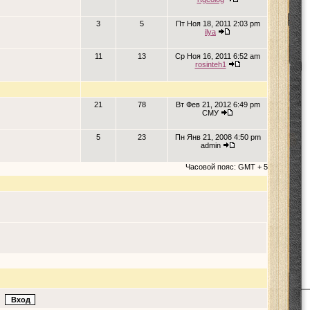
3
5
Пт Ноя 18, 2011 2:03 pm
ilya
11
13
Ср Ноя 16, 2011 6:52 am
rosinteh1
21
78
Вт Фев 21, 2012 6:49 pm
СМУ
5
23
Пн Янв 21, 2008 4:50 pm
admin
Часовой пояс: GMT + 5