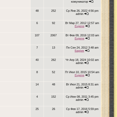
комуникатор
48
252
Ср Янв 26, 2022 4:56 pm
admin
6
92
Вт Мар 27, 2012 12:57 am
Eugene
107
2067
Вт Фев 09, 2016 12:03 am
Eugene
7
13
Пн Сен 24, 2012 3:48 am
Баррик
40
262
Чт Апр 18, 2024 10:02 am
admin
8
52
Пт Июл 10, 2015 10:54 am
Eugene
14
48
Вт Июл 21, 2015 8:31 am
admin
4
152
Ср Июн 08, 2011 3:45 pm
admin
25
26
Ср Фев 17, 2016 5:59 pm
admin