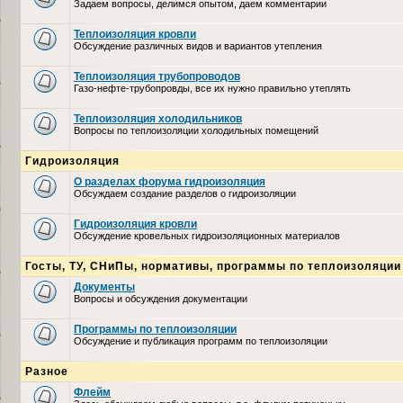
Задаем вопросы, делимся опытом, даем комментарии
Теплоизоляция кровли
Обсуждение различных видов и вариантов утепления
Теплоизоляция трубопроводов
Газо-нефте-трубопровды, все их нужно правильно утеплять
Теплоизоляция холодильников
Вопросы по теплоизоляции холодильных помещений
Гидроизоляция
О разделах форума гидроизоляция
Обсуждаем создание разделов о гидроизоляции
Гидроизоляция кровли
Обсуждение кровельных гидроизоляционных материалов
Госты, ТУ, СНиПы, нормативы, программы по теплоизоляции
Документы
Вопросы и обсуждения документации
Программы по теплоизоляции
Обсуждение и публикация программ по теплоизоляции
Разное
Флейм