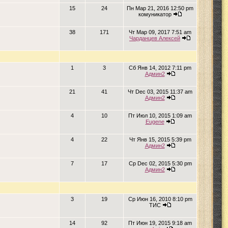
15
24
Пн Мар 21, 2016 12:50 pm
комуникатор
38
171
Чт Мар 09, 2017 7:51 am
Чарданцев Алексей
1
3
Сб Янв 14, 2012 7:11 pm
Админ2
21
41
Чт Dec 03, 2015 11:37 am
Админ2
4
10
Пт Июл 10, 2015 1:09 am
Eugene
4
22
Чт Янв 15, 2015 5:39 pm
Админ2
7
17
Ср Dec 02, 2015 5:30 pm
Админ2
3
19
Ср Июн 16, 2010 8:10 pm
ТИС
14
92
Пт Июн 19, 2015 9:18 am