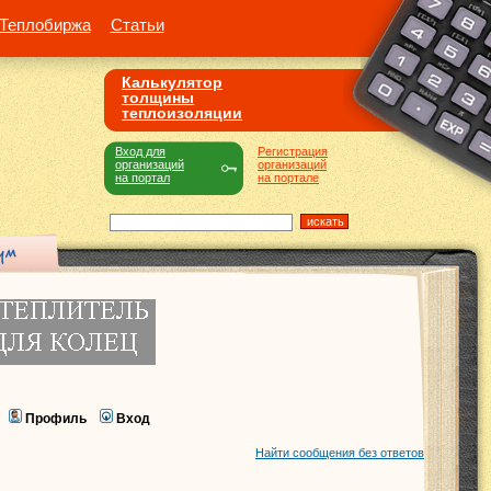
Теплобиржа
Статьи
Калькулятор
толщины
теплоизоляции
Вход для
Регистрация
организаций
организаций
на портал
на портале
Профиль
Вход
Найти сообщения без ответов