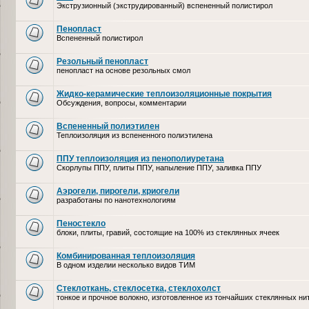
Экструзионный (экструдированный) вспененный полистирол
Пенопласт
Вспененный полистирол
Резольный пенопласт
пенопласт на основе резольных смол
Жидко-керамические теплоизоляционные покрытия
Обсуждения, вопросы, комментарии
Вспененный полиэтилен
Теплоизоляция из вспененного полиэтилена
ППУ теплоизоляция из пенополиуретана
Скорлупы ППУ, плиты ППУ, напыление ППУ, заливка ППУ
Аэрогели, пирогели, криогели
разработаны по нанотехнологиям
Пеностекло
блоки, плиты, гравий, состоящие на 100% из стеклянных ячеек
Комбинированная теплоизоляция
В одном изделии несколько видов ТИМ
Стеклоткань, стеклосетка, cтеклохолст
тонкое и прочное волокно, изготовленное из тончайших стеклянных ни