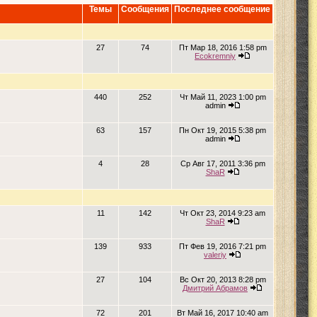
Темы
Сообщения
Последнее сообщение
27
74
Пт Мар 18, 2016 1:58 pm
Ecokremniy
440
252
Чт Май 11, 2023 1:00 pm
admin
63
157
Пн Окт 19, 2015 5:38 pm
admin
4
28
Ср Авг 17, 2011 3:36 pm
ShaR
11
142
Чт Окт 23, 2014 9:23 am
ShaR
139
933
Пт Фев 19, 2016 7:21 pm
valeriy
27
104
Вс Окт 20, 2013 8:28 pm
Дмитрий Абрамов
72
201
Вт Май 16, 2017 10:40 am