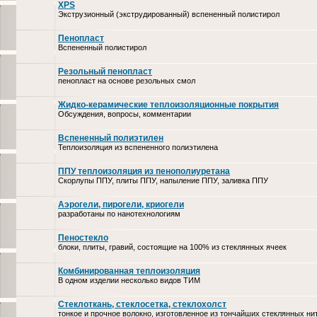
XPS
Экструзионный (экструдированный) вспененный полистирол
Пенопласт
Вспененный полистирол
Резольный пенопласт
пенопласт на основе резольных смол
Жидко-керамические теплоизоляционные покрытия
Обсуждения, вопросы, комментарии
Вспененный полиэтилен
Теплоизоляция из вспененного полиэтилена
ППУ теплоизоляция из пенополиуретана
Скорлупы ППУ, плиты ППУ, напыление ППУ, заливка ППУ
Аэрогели, пирогели, криогели
разработаны по нанотехнологиям
Пеностекло
блоки, плиты, гравий, состоящие на 100% из стеклянных ячеек
Комбинированная теплоизоляция
В одном изделии несколько видов ТИМ
Стеклоткань, стеклосетка, cтеклохолст
тонкое и прочное волокно, изготовленное из тончайших стеклянных ни