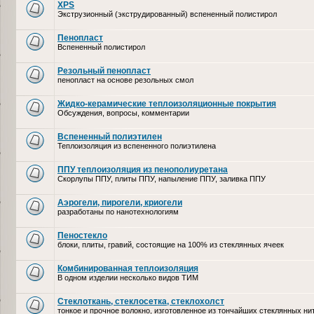
XPS
Экструзионный (экструдированный) вспененный полистирол
Пенопласт
Вспененный полистирол
Резольный пенопласт
пенопласт на основе резольных смол
Жидко-керамические теплоизоляционные покрытия
Обсуждения, вопросы, комментарии
Вспененный полиэтилен
Теплоизоляция из вспененного полиэтилена
ППУ теплоизоляция из пенополиуретана
Скорлупы ППУ, плиты ППУ, напыление ППУ, заливка ППУ
Аэрогели, пирогели, криогели
разработаны по нанотехнологиям
Пеностекло
блоки, плиты, гравий, состоящие на 100% из стеклянных ячеек
Комбинированная теплоизоляция
В одном изделии несколько видов ТИМ
Стеклоткань, стеклосетка, cтеклохолст
тонкое и прочное волокно, изготовленное из тончайших стеклянных ни