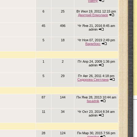
valeriy
6
25
Вт Июл 19, 2011 12:15 pm
Дмитрий Ермолаев
45
496
Чт Янв 21, 2016 8:45 am
admin
5
18
Чт Ноя 07, 2019 2:49 pm
Вармбокс
1
2
Пт Апр 24, 2009 1:36 pm
admin
5
29
Пт Авг 26, 2011 4:18 pm
Сидорова Светлана
87
144
Пн Янв 28, 2013 10:44 am
fasadnik
11
34
Чт Окт 23, 2014 8:34 am
admin
28
124
Пн Мар 30, 2015 7:56 pm
rtgeolog