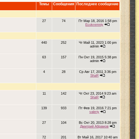
Темы
Сообщения
Последнее сообщение
27
74
Пт Мар 18, 2016 1:58 pm
Ecokremniy
440
252
Чт Май 11, 2023 1:00 pm
admin
63
157
Пн Окт 19, 2015 5:38 pm
admin
4
28
Ср Авг 17, 2011 3:36 pm
ShaR
11
142
Чт Окт 23, 2014 9:23 am
ShaR
139
933
Пт Фев 19, 2016 7:21 pm
valeriy
27
104
Вс Окт 20, 2013 8:28 pm
Дмитрий Абрамов
72
201
Вт Май 16, 2017 10:40 am