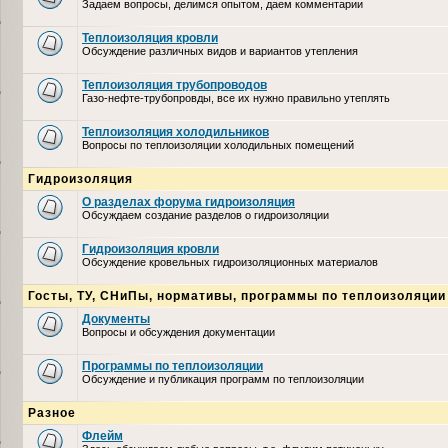
Задаем вопросы, делимся опытом, даем комментарии
Теплоизоляция кровли
Обсуждение различных видов и вариантов утепления
Теплоизоляция трубопроводов
Газо-нефте-трубопровды, все их нужно правильно утеплять
Теплоизоляция холодильников
Вопросы по теплоизоляции холодильных помещений
Гидроизоляция
О разделах форума гидроизоляция
Обсуждаем создание разделов о гидроизоляции
Гидроизоляция кровли
Обсуждение кровельных гидроизоляционных материалов
Госты, ТУ, СНиПы, нормативы, программы по теплоизоляции
Документы
Вопросы и обсуждения документации
Программы по теплоизоляции
Обсуждение и публикация программ по теплоизоляции
Разное
Флейм