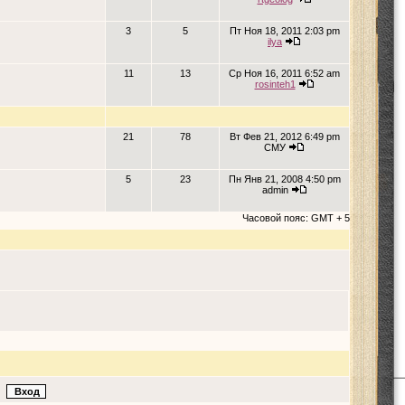
3
5
Пт Ноя 18, 2011 2:03 pm
ilya
11
13
Ср Ноя 16, 2011 6:52 am
rosinteh1
21
78
Вт Фев 21, 2012 6:49 pm
СМУ
5
23
Пн Янв 21, 2008 4:50 pm
admin
Часовой пояс: GMT + 5