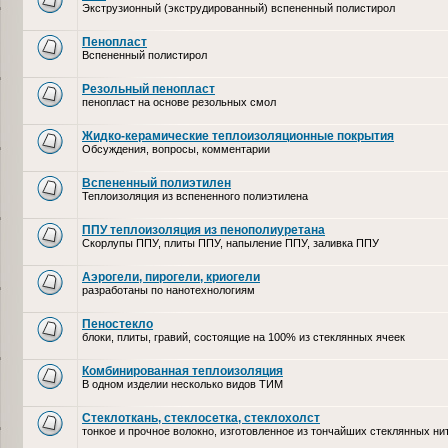
Экструзионный (экструдированный) вспененный полистирол
Пенопласт
Вспененный полистирол
Резольный пенопласт
пенопласт на основе резольных смол
Жидко-керамические теплоизоляционные покрытия
Обсуждения, вопросы, комментарии
Вспененный полиэтилен
Теплоизоляция из вспененного полиэтилена
ППУ теплоизоляция из пенополиуретана
Скорлупы ППУ, плиты ППУ, напыление ППУ, заливка ППУ
Аэрогели, пирогели, криогели
разработаны по нанотехнологиям
Пеностекло
блоки, плиты, гравий, состоящие на 100% из стеклянных ячеек
Комбинированная теплоизоляция
В одном изделии несколько видов ТИМ
Стеклоткань, стеклосетка, cтеклохолст
тонкое и прочное волокно, изготовленное из тончайших стеклянных ни