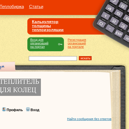
Теплобиржа
Статьи
Калькулятор
толщины
теплоизоляции
Вход для
Регистрация
организаций
организаций
на портал
на портале
Профиль
Вход
Найти сообщения без ответов