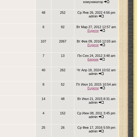
комуникатор
48
252
Ср Янв 26, 2022 4:56 pm
admin
6
92
Вт Мар 27, 2012 12:57 am
Eugene
107
2067
Вт Фев 09, 2016 12:03 am
Eugene
7
13
Пн Сен 24, 2012 3:48 am
Баррик
40
262
Чт Апр 18, 2024 10:02 am
admin
8
52
Пт Июл 10, 2015 10:54 am
Eugene
14
48
Вт Июл 21, 2015 8:31 am
admin
4
152
Ср Июн 08, 2011 3:45 pm
admin
25
26
Ср Фев 17, 2016 5:59 pm
admin