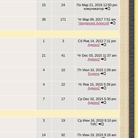
15
24
Пн Мар 21, 2016 12:50 pm
комуникатор
38
171
Чт Мар 09, 2017 7:51 am
Чарданцев Алексей
1
3
Сб Янв 14, 2012 7:11 pm
Админ2
21
41
Чт Dec 03, 2015 11:37 am
Админ2
4
10
Пт Июл 10, 2015 1:09 am
Eugene
4
22
Чт Янв 15, 2015 5:39 pm
Админ2
7
17
Ср Dec 02, 2015 5:30 pm
Админ2
3
19
Ср Июн 16, 2010 8:10 pm
ТИС
14
92
Пт Июн 19, 2015 9:18 am