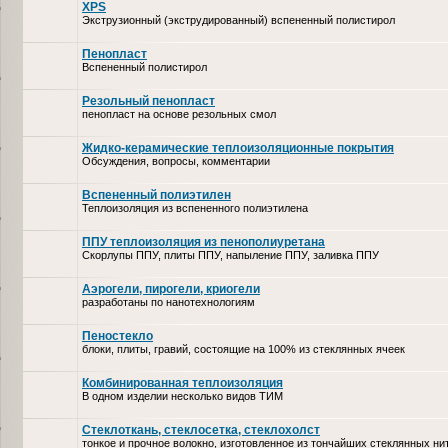
XPS
Экструзионный (экструдированный) вспененный полистирол
Пенопласт
Вспененный полистирол
Резольный пенопласт
пенопласт на основе резольных смол
Жидко-керамические теплоизоляционные покрытия
Обсуждения, вопросы, комментарии
Вспененный полиэтилен
Теплоизоляция из вспененного полиэтилена
ППУ теплоизоляция из пенополиуретана
Скорлупы ППУ, плиты ППУ, напыление ППУ, заливка ППУ
Аэрогели, пирогели, криогели
разработаны по нанотехнологиям
Пеностекло
блоки, плиты, гравий, состоящие на 100% из стеклянных ячеек
Комбинированная теплоизоляция
В одном изделии несколько видов ТИМ
Стеклоткань, стеклосетка, cтеклохолст
тонкое и прочное волокно, изготовленное из тончайших стеклянных ни