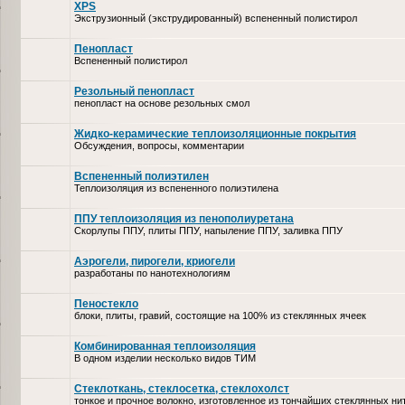
XPS
Экструзионный (экструдированный) вспененный полистирол
Пенопласт
Вспененный полистирол
Резольный пенопласт
пенопласт на основе резольных смол
Жидко-керамические теплоизоляционные покрытия
Обсуждения, вопросы, комментарии
Вспененный полиэтилен
Теплоизоляция из вспененного полиэтилена
ППУ теплоизоляция из пенополиуретана
Скорлупы ППУ, плиты ППУ, напыление ППУ, заливка ППУ
Аэрогели, пирогели, криогели
разработаны по нанотехнологиям
Пеностекло
блоки, плиты, гравий, состоящие на 100% из стеклянных ячеек
Комбинированная теплоизоляция
В одном изделии несколько видов ТИМ
Стеклоткань, стеклосетка, cтеклохолст
тонкое и прочное волокно, изготовленное из тончайших стеклянных ни