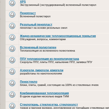
XPS
Экструзионный (экструдированный) вспененный полистирол
Пенопласт
Вспененный полистирол
Резольный пенопласт
пенопласт на основе резольных смол
Жидко-керамические теплоизоляционные покрытия
Обсуждения, вопросы, комментарии
Вспененный полиэтилен
Теплоизоляция из вспененного полиэтилена
ППУ теплоизоляция из пенополиуретана
Скорлупы ППУ, плиты ППУ, напыление ППУ, заливка ППУ
Аэрогели, пирогели, криогели
разработаны по нанотехнологиям
Пеностекло
блоки, плиты, гравий, состоящие на 100% из стеклянных ячеек
Комбинированная теплоизоляция
В одном изделии несколько видов ТИМ
Стеклоткань, стеклосетка, cтеклохолст
тонкое и прочное волокно, изготовленное из тончайших стеклянных ни