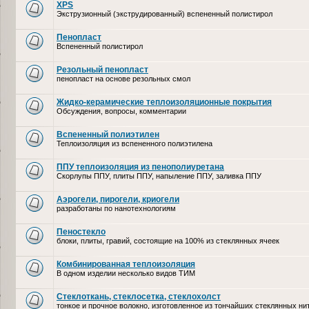
XPS
Экструзионный (экструдированный) вспененный полистирол
Пенопласт
Вспененный полистирол
Резольный пенопласт
пенопласт на основе резольных смол
Жидко-керамические теплоизоляционные покрытия
Обсуждения, вопросы, комментарии
Вспененный полиэтилен
Теплоизоляция из вспененного полиэтилена
ППУ теплоизоляция из пенополиуретана
Скорлупы ППУ, плиты ППУ, напыление ППУ, заливка ППУ
Аэрогели, пирогели, криогели
разработаны по нанотехнологиям
Пеностекло
блоки, плиты, гравий, состоящие на 100% из стеклянных ячеек
Комбинированная теплоизоляция
В одном изделии несколько видов ТИМ
Стеклоткань, стеклосетка, cтеклохолст
тонкое и прочное волокно, изготовленное из тончайших стеклянных ни