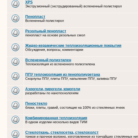
XPS
Экструзионный (экструдированный) вспененный полистирол
Пенопласт
Вспененный полистирол
Резольный пенопласт
пенопласт на основе резольных смол
Жидко-керамические теплоизоляционные покрытия
Обсуждения, вопросы, комментарии
Вспененный полиэтилен
Теплоизоляция из вспененного полиэтилена
ППУ теплоизоляция из пенополиуретана
Скорлупы ППУ, плиты ППУ, напыление ППУ, заливка ППУ
Аэрогели, пирогели, криогели
разработаны по нанотехнологиям
Пеностекло
блоки, плиты, гравий, состоящие на 100% из стеклянных ячеек
Комбинированная теплоизоляция
В одном изделии несколько видов ТИМ
Стеклоткань, стеклосетка, cтеклохолст
тонкое и прочное волокно, изготовленное из тончайших стеклянных ни