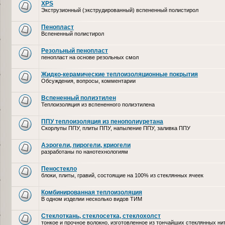
XPS
Экструзионный (экструдированный) вспененный полистирол
Пенопласт
Вспененный полистирол
Резольный пенопласт
пенопласт на основе резольных смол
Жидко-керамические теплоизоляционные покрытия
Обсуждения, вопросы, комментарии
Вспененный полиэтилен
Теплоизоляция из вспененного полиэтилена
ППУ теплоизоляция из пенополиуретана
Скорлупы ППУ, плиты ППУ, напыление ППУ, заливка ППУ
Аэрогели, пирогели, криогели
разработаны по нанотехнологиям
Пеностекло
блоки, плиты, гравий, состоящие на 100% из стеклянных ячеек
Комбинированная теплоизоляция
В одном изделии несколько видов ТИМ
Стеклоткань, стеклосетка, cтеклохолст
тонкое и прочное волокно, изготовленное из тончайших стеклянных ни