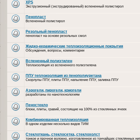
XPS
Экструзионный (экструдированный) вспененный полистирол
Пенопласт
Вспененный полистирол
Резольный пенопласт
пенопласт на основе резольных смол
Жидко-керамические теплоизоляционные покрытия
Обсуждения, вопросы, комментарии
Вспененный полиэтилен
Теплоизоляция из вспененного полиэтилена
ППУ теплоизоляция из пенополиуретана
Скорлупы ППУ, плиты ППУ, напыление ППУ, заливка ППУ
Аэрогели, пирогели, криогели
разработаны по нанотехнологиям
Пеностекло
блоки, плиты, гравий, состоящие на 100% из стеклянных ячеек
Комбинированная теплоизоляция
В одном изделии несколько видов ТИМ
Стеклоткань, стеклосетка, cтеклохолст
тонкое и прочное волокно, изготовленное из тончайших стеклянных ни