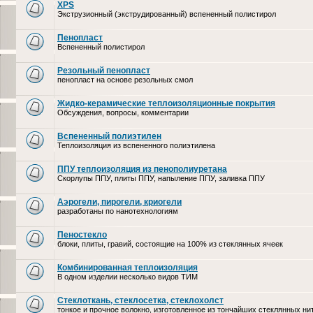
XPS
Экструзионный (экструдированный) вспененный полистирол
Пенопласт
Вспененный полистирол
Резольный пенопласт
пенопласт на основе резольных смол
Жидко-керамические теплоизоляционные покрытия
Обсуждения, вопросы, комментарии
Вспененный полиэтилен
Теплоизоляция из вспененного полиэтилена
ППУ теплоизоляция из пенополиуретана
Скорлупы ППУ, плиты ППУ, напыление ППУ, заливка ППУ
Аэрогели, пирогели, криогели
разработаны по нанотехнологиям
Пеностекло
блоки, плиты, гравий, состоящие на 100% из стеклянных ячеек
Комбинированная теплоизоляция
В одном изделии несколько видов ТИМ
Стеклоткань, стеклосетка, cтеклохолст
тонкое и прочное волокно, изготовленное из тончайших стеклянных ни