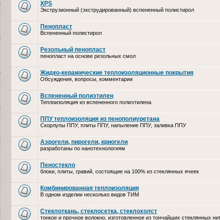
XPS
Экструзионный (экструдированный) вспененный полистирол
Пенопласт
Вспененный полистирол
Резольный пенопласт
пенопласт на основе резольных смол
Жидко-керамические теплоизоляционные покрытия
Обсуждения, вопросы, комментарии
Вспененный полиэтилен
Теплоизоляция из вспененного полиэтилена
ППУ теплоизоляция из пенополиуретана
Скорлупы ППУ, плиты ППУ, напыление ППУ, заливка ППУ
Аэрогели, пирогели, криогели
разработаны по нанотехнологиям
Пеностекло
блоки, плиты, гравий, состоящие на 100% из стеклянных ячеек
Комбинированная теплоизоляция
В одном изделии несколько видов ТИМ
Стеклоткань, стеклосетка, cтеклохолст
тонкое и прочное волокно, изготовленное из тончайших стеклянных ни