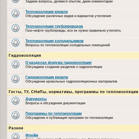
Задаем вопросы, делимся опытом, даем комментарии
Теплоизоляция кровли
Обсуждение различных видов и вариантов утепления
Теплоизоляция трубопроводов
Газо-нефте-трубопровды, все их нужно правильно утеплять
Теплоизоляция холодильников
Вопросы по теплоизоляции холодильных помещений
Гидроизоляция
О разделах форума гидроизоляция
Обсуждаем создание разделов о гидроизоляции
Гидроизоляция кровли
Обсуждение кровельных гидроизоляционных материалов
Госты, ТУ, СНиПы, нормативы, программы по теплоизоляции
Документы
Вопросы и обсуждения документации
Программы по теплоизоляции
Обсуждение и публикация программ по теплоизоляции
Разное
Флейм