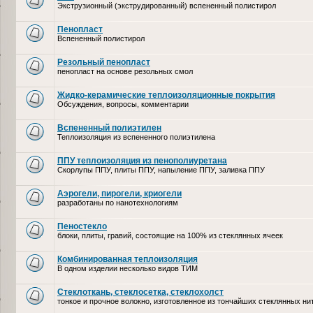
Экструзионный (экструдированный) вспененный полистирол
Пенопласт
Вспененный полистирол
Резольный пенопласт
пенопласт на основе резольных смол
Жидко-керамические теплоизоляционные покрытия
Обсуждения, вопросы, комментарии
Вспененный полиэтилен
Теплоизоляция из вспененного полиэтилена
ППУ теплоизоляция из пенополиуретана
Скорлупы ППУ, плиты ППУ, напыление ППУ, заливка ППУ
Аэрогели, пирогели, криогели
разработаны по нанотехнологиям
Пеностекло
блоки, плиты, гравий, состоящие на 100% из стеклянных ячеек
Комбинированная теплоизоляция
В одном изделии несколько видов ТИМ
Стеклоткань, стеклосетка, cтеклохолст
тонкое и прочное волокно, изготовленное из тончайших стеклянных ни