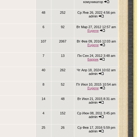
комуникатор
48
252
Ср Янв 26, 2022 4:56 pm
admin
6
92
Вт Мар 27, 2012 12:57 am
Eugene
107
2067
Вт Фев 09, 2016 12:03 am
Eugene
7
13
Пн Сен 24, 2012 3:48 am
Баррик
40
262
Чт Апр 18, 2024 10:02 am
admin
8
52
Пт Июл 10, 2015 10:54 am
Eugene
14
48
Вт Июл 21, 2015 8:31 am
admin
4
152
Ср Июн 08, 2011 3:45 pm
admin
25
26
Ср Фев 17, 2016 5:59 pm
admin