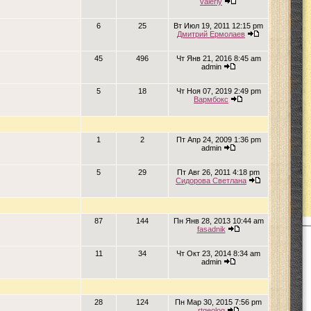
valeriy
6
25
Вт Июл 19, 2011 12:15 pm
Дмитрий Ермолаев
45
496
Чт Янв 21, 2016 8:45 am
admin
5
18
Чт Ноя 07, 2019 2:49 pm
Вармбокс
1
2
Пт Апр 24, 2009 1:36 pm
admin
5
29
Пт Авг 26, 2011 4:18 pm
Сидорова Светлана
87
144
Пн Янв 28, 2013 10:44 am
fasadnik
11
34
Чт Окт 23, 2014 8:34 am
admin
28
124
Пн Мар 30, 2015 7:56 pm
rtgeolog