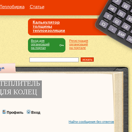
Теплобиржа
Статьи
Калькулятор
толщины
теплоизоляции
Вход для
Регистрация
организаций
организаций
на портал
на портале
Профиль
Вход
Найти сообщения без ответов