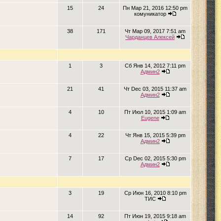
15
24
Пн Мар 21, 2016 12:50 pm
комуникатор
38
171
Чт Мар 09, 2017 7:51 am
Чарданцев Алексей
1
3
Сб Янв 14, 2012 7:11 pm
Админ2
21
41
Чт Dec 03, 2015 11:37 am
Админ2
4
10
Пт Июл 10, 2015 1:09 am
Eugene
4
22
Чт Янв 15, 2015 5:39 pm
Админ2
7
17
Ср Dec 02, 2015 5:30 pm
Админ2
3
19
Ср Июн 16, 2010 8:10 pm
ТИС
14
92
Пт Июн 19, 2015 9:18 am