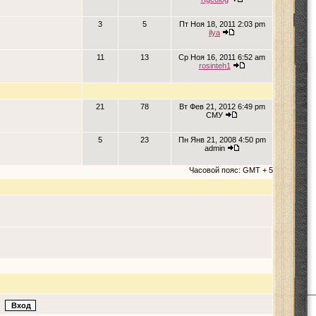
3
5
Пт Ноя 18, 2011 2:03 pm
ilya
11
13
Ср Ноя 16, 2011 6:52 am
rosinteh1
21
78
Вт Фев 21, 2012 6:49 pm
СМУ
5
23
Пн Янв 21, 2008 4:50 pm
admin
Часовой пояс: GMT + 5