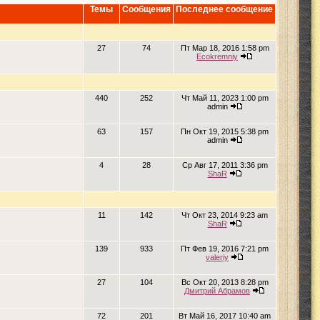
Темы
Сообщения
Последнее сообщение
27
74
Пт Мар 18, 2016 1:58 pm
Ecokremniy
440
252
Чт Май 11, 2023 1:00 pm
admin
63
157
Пн Окт 19, 2015 5:38 pm
admin
4
28
Ср Авг 17, 2011 3:36 pm
ShaR
11
142
Чт Окт 23, 2014 9:23 am
ShaR
139
933
Пт Фев 19, 2016 7:21 pm
valeriy
27
104
Вс Окт 20, 2013 8:28 pm
Дмитрий Абрамов
72
201
Вт Май 16, 2017 10:40 am