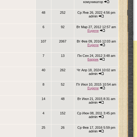
комуникатор
48
252
Ср Янв 26, 2022 4:56 pm
admin
6
92
Вт Мар 27, 2012 12:57 am
Eugene
107
2067
Вт Фев 09, 2016 12:03 am
Eugene
7
13
Пн Сен 24, 2012 3:48 am
Баррик
40
262
Чт Апр 18, 2024 10:02 am
admin
8
52
Пт Июл 10, 2015 10:54 am
Eugene
14
48
Вт Июл 21, 2015 8:31 am
admin
4
152
Ср Июн 08, 2011 3:45 pm
admin
25
26
Ср Фев 17, 2016 5:59 pm
admin