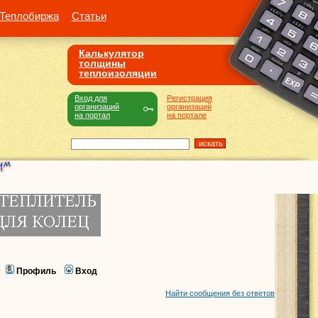
Теплобиржа
Статьи
Калькулятор
толщины
теплоизоляции
Вход для
Регистрация
организаций
организаций
на портал
на портале
Профиль
Вход
Найти сообщения без ответов