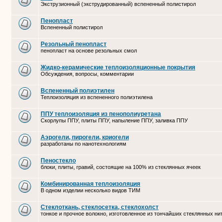
Экструзионный (экструдированный) вспененный полистирол
Пенопласт
Вспененный полистирол
Резольный пенопласт
пенопласт на основе резольных смол
Жидко-керамические теплоизоляционные покрытия
Обсуждения, вопросы, комментарии
Вспененный полиэтилен
Теплоизоляция из вспененного полиэтилена
ППУ теплоизоляция из пенополиуретана
Скорлупы ППУ, плиты ППУ, напыление ППУ, заливка ППУ
Аэрогели, пирогели, криогели
разработаны по нанотехнологиям
Пеностекло
блоки, плиты, гравий, состоящие на 100% из стеклянных ячеек
Комбинированная теплоизоляция
В одном изделии несколько видов ТИМ
Стеклоткань, стеклосетка, cтеклохолст
тонкое и прочное волокно, изготовленное из тончайших стеклянных ни