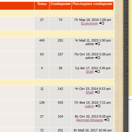
Темы
Сообщения
Последнее сообщение
27
74
Пт Мар 18, 2016 1:58 pm
Ecokremniy
440
252
Чт Май 11, 2023 1:00 pm
admin
63
157
Пн Окт 19, 2015 5:38 pm
admin
4
28
Ср Авг 17, 2011 3:36 pm
ShaR
11
142
Чт Окт 23, 2014 9:23 am
ShaR
139
933
Пт Фев 19, 2016 7:21 pm
valeriy
27
104
Вс Окт 20, 2013 8:28 pm
Дмитрий Абрамов
72
201
Вт Май 16, 2017 10:40 am