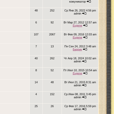
комуникатор
48
252
Ср Янв 26, 2022 4:56 pm
admin
6
92
Вт Мар 27, 2012 12:57 am
Eugene
107
2067
Вт Фев 09, 2016 12:03 am
Eugene
7
13
Пн Сен 24, 2012 3:48 am
Баррик
40
262
Чт Апр 18, 2024 10:02 am
admin
8
52
Пт Июл 10, 2015 10:54 am
Eugene
14
48
Вт Июл 21, 2015 8:31 am
admin
4
152
Ср Июн 08, 2011 3:45 pm
admin
25
26
Ср Фев 17, 2016 5:59 pm
admin