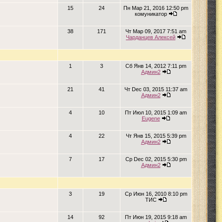
15
24
Пн Мар 21, 2016 12:50 pm
комуникатор
38
171
Чт Мар 09, 2017 7:51 am
Чарданцев Алексей
1
3
Сб Янв 14, 2012 7:11 pm
Админ2
21
41
Чт Dec 03, 2015 11:37 am
Админ2
4
10
Пт Июл 10, 2015 1:09 am
Eugene
4
22
Чт Янв 15, 2015 5:39 pm
Админ2
7
17
Ср Dec 02, 2015 5:30 pm
Админ2
3
19
Ср Июн 16, 2010 8:10 pm
ТИС
14
92
Пт Июн 19, 2015 9:18 am