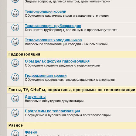
Задаем вопросы, делимся опытом, даем комментарии
Теплоизоляция кровли
Обсуждение различных видов и вариантов утепления
Теплоизоляция трубопроводов
Газо-нефте-трубопровды, все их нужно правильно утеплять
Теплоизоляция холодильников
Вопросы по теплоизоляции холодильных помещений
Гидроизоляция
О разделах форума гидроизоляция
Обсуждаем создание разделов о гидроизоляции
Гидроизоляция кровли
Обсуждение кровельных гидроизоляционных материалов
Госты, ТУ, СНиПы, нормативы, программы по теплоизоляции
Документы
Вопросы и обсуждения документации
Программы по теплоизоляции
Обсуждение и публикация программ по теплоизоляции
Разное
Флейм