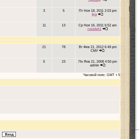
3
5
Пт Ноя 18, 2011 2:03 pm
ilya
11
13
Ср Ноя 16, 2011 6:52 am
rosinteh1
21
78
Вт Фев 21, 2012 6:49 pm
СМУ
5
23
Пн Янв 21, 2008 4:50 pm
admin
Часовой пояс: GMT + 5