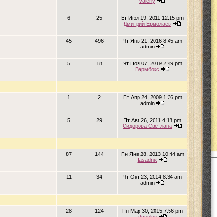
valeriy
6
25
Вт Июл 19, 2011 12:15 pm
Дмитрий Ермолаев
45
496
Чт Янв 21, 2016 8:45 am
admin
5
18
Чт Ноя 07, 2019 2:49 pm
Вармбокс
1
2
Пт Апр 24, 2009 1:36 pm
admin
5
29
Пт Авг 26, 2011 4:18 pm
Сидорова Светлана
87
144
Пн Янв 28, 2013 10:44 am
fasadnik
11
34
Чт Окт 23, 2014 8:34 am
admin
28
124
Пн Мар 30, 2015 7:56 pm
rtgeolog