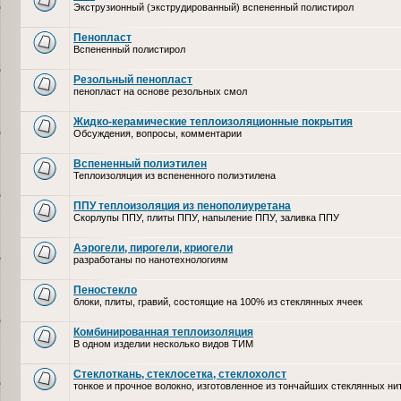
Экструзионный (экструдированный) вспененный полистирол
Пенопласт
Вспененный полистирол
Резольный пенопласт
пенопласт на основе резольных смол
Жидко-керамические теплоизоляционные покрытия
Обсуждения, вопросы, комментарии
Вспененный полиэтилен
Теплоизоляция из вспененного полиэтилена
ППУ теплоизоляция из пенополиуретана
Скорлупы ППУ, плиты ППУ, напыление ППУ, заливка ППУ
Аэрогели, пирогели, криогели
разработаны по нанотехнологиям
Пеностекло
блоки, плиты, гравий, состоящие на 100% из стеклянных ячеек
Комбинированная теплоизоляция
В одном изделии несколько видов ТИМ
Стеклоткань, стеклосетка, cтеклохолст
тонкое и прочное волокно, изготовленное из тончайших стеклянных ни