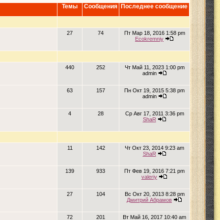
Темы
Сообщения
Последнее сообщение
27
74
Пт Мар 18, 2016 1:58 pm
Ecokremniy
440
252
Чт Май 11, 2023 1:00 pm
admin
63
157
Пн Окт 19, 2015 5:38 pm
admin
4
28
Ср Авг 17, 2011 3:36 pm
ShaR
11
142
Чт Окт 23, 2014 9:23 am
ShaR
139
933
Пт Фев 19, 2016 7:21 pm
valeriy
27
104
Вс Окт 20, 2013 8:28 pm
Дмитрий Абрамов
72
201
Вт Май 16, 2017 10:40 am