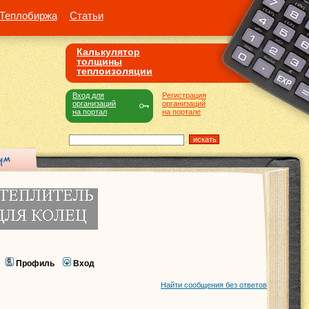
Теплобиржа
Статьи
Калькулятор
толщины
теплоизоляции
Вход для
Регистрация
организаций
организаций
на портал
на портале
Профиль
Вход
Найти сообщения без ответов