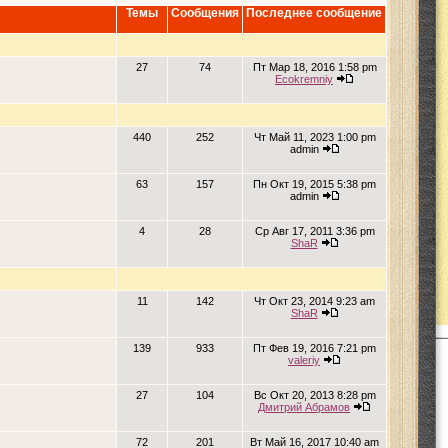
Темы
Сообщения
Последнее сообщение
27
74
Пт Мар 18, 2016 1:58 pm
Ecokremniy
440
252
Чт Май 11, 2023 1:00 pm
admin
63
157
Пн Окт 19, 2015 5:38 pm
admin
4
28
Ср Авг 17, 2011 3:36 pm
ShaR
11
142
Чт Окт 23, 2014 9:23 am
ShaR
139
933
Пт Фев 19, 2016 7:21 pm
valeriy
27
104
Вс Окт 20, 2013 8:28 pm
Дмитрий Абрамов
72
201
Вт Май 16, 2017 10:40 am