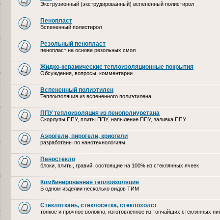
Экструзионный (экструдированный) вспененный полистирол
Пенопласт
Вспененный полистирол
Резольный пенопласт
пенопласт на основе резольных смол
Жидко-керамические теплоизоляционные покрытия
Обсуждения, вопросы, комментарии
Вспененный полиэтилен
Теплоизоляция из вспененного полиэтилена
ППУ теплоизоляция из пенополиуретана
Скорлупы ППУ, плиты ППУ, напыление ППУ, заливка ППУ
Аэрогели, пирогели, криогели
разработаны по нанотехнологиям
Пеностекло
блоки, плиты, гравий, состоящие на 100% из стеклянных ячеек
Комбинированная теплоизоляция
В одном изделии несколько видов ТИМ
Стеклоткань, стеклосетка, cтеклохолст
тонкое и прочное волокно, изготовленное из тончайших стеклянных ни