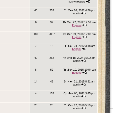
комуникатор
48
252
Ср Янв 26, 2022 4:56 pm
admin
6
92
Вт Мар 27, 2012 12:57 am
Eugene
107
2067
Вт Фев 09, 2016 12:03 am
Eugene
7
13
Пн Сен 24, 2012 3:48 am
Баррик
40
262
Чт Апр 18, 2024 10:02 am
admin
8
52
Пт Июл 10, 2015 10:54 am
Eugene
14
48
Вт Июл 21, 2015 8:31 am
admin
4
152
Ср Июн 08, 2011 3:45 pm
admin
25
26
Ср Фев 17, 2016 5:59 pm
admin