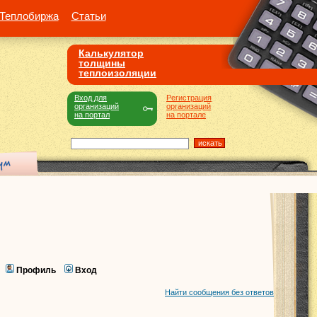
Теплобиржа
Статьи
Калькулятор
толщины
теплоизоляции
Вход для
Регистрация
организаций
организаций
на портал
на портале
Профиль
Вход
Найти сообщения без ответов