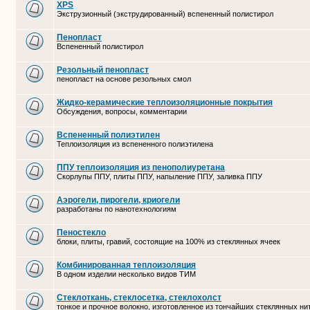
XPS
Экструзионный (экструдированный) вспененный полистирол
Пенопласт
Вспененный полистирол
Резольный пенопласт
пенопласт на основе резольных смол
Жидко-керамические теплоизоляционные покрытия
Обсуждения, вопросы, комментарии
Вспененный полиэтилен
Теплоизоляция из вспененного полиэтилена
ППУ теплоизоляция из пенополиуретана
Скорлупы ППУ, плиты ППУ, напыление ППУ, заливка ППУ
Аэрогели, пирогели, криогели
разработаны по нанотехнологиям
Пеностекло
блоки, плиты, гравий, состоящие на 100% из стеклянных ячеек
Комбинированная теплоизоляция
В одном изделии несколько видов ТИМ
Стеклоткань, стеклосетка, cтеклохолст
тонкое и прочное волокно, изготовленное из тончайших стеклянных ни