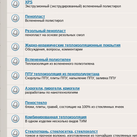
XPS
Экструзионный (экструдированный) вспененный полистирол
Пенопласт
Вспененный полистирол
Резольный пенопласт
пенопласт на основе резольных смол
Жидко-керамические теплоизоляционные покрытия
Обсуждения, вопросы, комментарии
Вспененный полиэтилен
Теплоизоляция из вспененного полиэтилена
ППУ теплоизоляция из пенополиуретана
Скорлупы ППУ, плиты ППУ, напыление ППУ, заливка ППУ
Аэрогели, пирогели, криогели
разработаны по нанотехнологиям
Пеностекло
блоки, плиты, гравий, состоящие на 100% из стеклянных ячеек
Комбинированная теплоизоляция
В одном изделии несколько видов ТИМ
Стеклоткань, стеклосетка, cтеклохолст
тонкое и прочное волокно, изготовленное из тончайших стеклянных ни