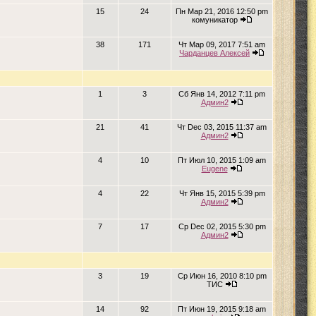
15
24
Пн Мар 21, 2016 12:50 pm
комуникатор
38
171
Чт Мар 09, 2017 7:51 am
Чарданцев Алексей
1
3
Сб Янв 14, 2012 7:11 pm
Админ2
21
41
Чт Dec 03, 2015 11:37 am
Админ2
4
10
Пт Июл 10, 2015 1:09 am
Eugene
4
22
Чт Янв 15, 2015 5:39 pm
Админ2
7
17
Ср Dec 02, 2015 5:30 pm
Админ2
3
19
Ср Июн 16, 2010 8:10 pm
ТИС
14
92
Пт Июн 19, 2015 9:18 am