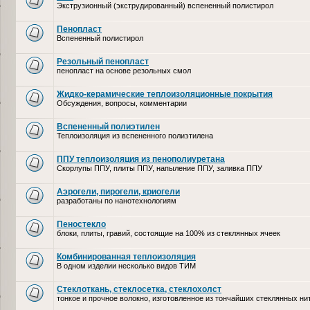
Экструзионный (экструдированный) вспененный полистирол
Пенопласт
Вспененный полистирол
Резольный пенопласт
пенопласт на основе резольных смол
Жидко-керамические теплоизоляционные покрытия
Обсуждения, вопросы, комментарии
Вспененный полиэтилен
Теплоизоляция из вспененного полиэтилена
ППУ теплоизоляция из пенополиуретана
Скорлупы ППУ, плиты ППУ, напыление ППУ, заливка ППУ
Аэрогели, пирогели, криогели
разработаны по нанотехнологиям
Пеностекло
блоки, плиты, гравий, состоящие на 100% из стеклянных ячеек
Комбинированная теплоизоляция
В одном изделии несколько видов ТИМ
Стеклоткань, стеклосетка, cтеклохолст
тонкое и прочное волокно, изготовленное из тончайших стеклянных ни