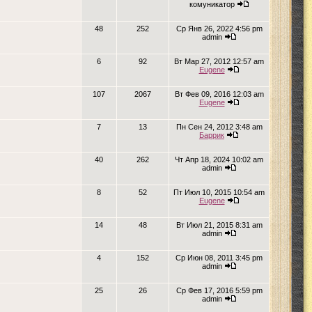
комуникатор
48
252
Ср Янв 26, 2022 4:56 pm
admin
6
92
Вт Мар 27, 2012 12:57 am
Eugene
107
2067
Вт Фев 09, 2016 12:03 am
Eugene
7
13
Пн Сен 24, 2012 3:48 am
Баррик
40
262
Чт Апр 18, 2024 10:02 am
admin
8
52
Пт Июл 10, 2015 10:54 am
Eugene
14
48
Вт Июл 21, 2015 8:31 am
admin
4
152
Ср Июн 08, 2011 3:45 pm
admin
25
26
Ср Фев 17, 2016 5:59 pm
admin