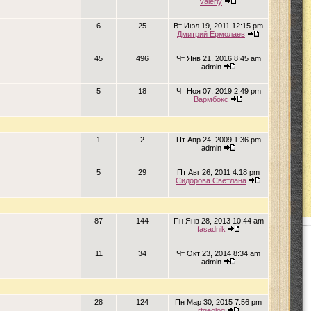
valeriy
6
25
Вт Июл 19, 2011 12:15 pm
Дмитрий Ермолаев
45
496
Чт Янв 21, 2016 8:45 am
admin
5
18
Чт Ноя 07, 2019 2:49 pm
Вармбокс
1
2
Пт Апр 24, 2009 1:36 pm
admin
5
29
Пт Авг 26, 2011 4:18 pm
Сидорова Светлана
87
144
Пн Янв 28, 2013 10:44 am
fasadnik
11
34
Чт Окт 23, 2014 8:34 am
admin
28
124
Пн Мар 30, 2015 7:56 pm
rtgeolog