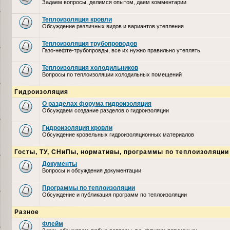
Задаем вопросы, делимся опытом, даем комментарии
Теплоизоляция кровли
Обсуждение различных видов и вариантов утепления
Теплоизоляция трубопроводов
Газо-нефте-трубопровды, все их нужно правильно утеплять
Теплоизоляция холодильников
Вопросы по теплоизоляции холодильных помещений
Гидроизоляция
О разделах форума гидроизоляция
Обсуждаем создание разделов о гидроизоляции
Гидроизоляция кровли
Обсуждение кровельных гидроизоляционных материалов
Госты, ТУ, СНиПы, нормативы, программы по теплоизоляции
Документы
Вопросы и обсуждения документации
Программы по теплоизоляции
Обсуждение и публикация программ по теплоизоляции
Разное
Флейм