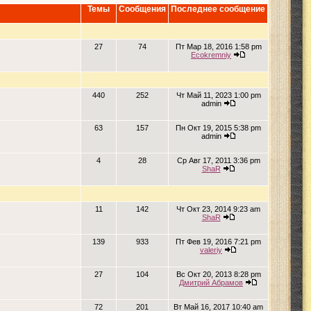
Темы
Сообщения
Последнее сообщение
27
74
Пт Мар 18, 2016 1:58 pm
Ecokremniy
440
252
Чт Май 11, 2023 1:00 pm
admin
63
157
Пн Окт 19, 2015 5:38 pm
admin
4
28
Ср Авг 17, 2011 3:36 pm
ShaR
11
142
Чт Окт 23, 2014 9:23 am
ShaR
139
933
Пт Фев 19, 2016 7:21 pm
valeriy
27
104
Вс Окт 20, 2013 8:28 pm
Дмитрий Абрамов
72
201
Вт Май 16, 2017 10:40 am