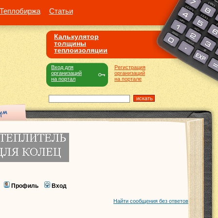
Теплобиржа
Статьи
Калькулятор
толщины
теплоизоляции
Вход для
Регистрация
организаций
организаций
на портал
на портале
Профиль
Вход
Найти сообщения без ответов