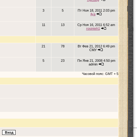
3
5
Пт Ноя 18, 2011 2:03 pm
ilya
11
13
Ср Ноя 16, 2011 6:52 am
rosinteh1
21
78
Вт Фев 21, 2012 6:49 pm
СМУ
5
23
Пн Янв 21, 2008 4:50 pm
admin
Часовой пояс: GMT + 5