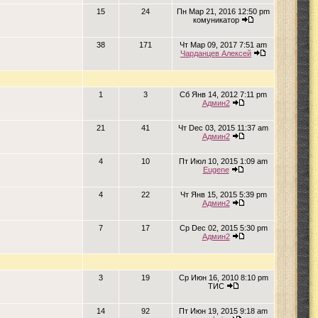
15
24
Пн Мар 21, 2016 12:50 pm
комуникатор
38
171
Чт Мар 09, 2017 7:51 am
Чарданцев Алексей
1
3
Сб Янв 14, 2012 7:11 pm
Админ2
21
41
Чт Dec 03, 2015 11:37 am
Админ2
4
10
Пт Июл 10, 2015 1:09 am
Eugene
4
22
Чт Янв 15, 2015 5:39 pm
Админ2
7
17
Ср Dec 02, 2015 5:30 pm
Админ2
3
19
Ср Июн 16, 2010 8:10 pm
ТИС
14
92
Пт Июн 19, 2015 9:18 am