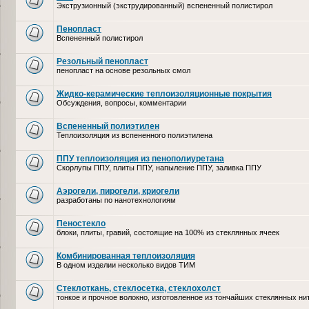
Экструзионный (экструдированный) вспененный полистирол
Пенопласт
Вспененный полистирол
Резольный пенопласт
пенопласт на основе резольных смол
Жидко-керамические теплоизоляционные покрытия
Обсуждения, вопросы, комментарии
Вспененный полиэтилен
Теплоизоляция из вспененного полиэтилена
ППУ теплоизоляция из пенополиуретана
Скорлупы ППУ, плиты ППУ, напыление ППУ, заливка ППУ
Аэрогели, пирогели, криогели
разработаны по нанотехнологиям
Пеностекло
блоки, плиты, гравий, состоящие на 100% из стеклянных ячеек
Комбинированная теплоизоляция
В одном изделии несколько видов ТИМ
Стеклоткань, стеклосетка, cтеклохолст
тонкое и прочное волокно, изготовленное из тончайших стеклянных ни