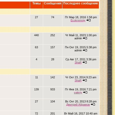
Темы
Сообщения
Последнее сообщение
27
74
Пт Мар 18, 2016 1:58 pm
Ecokremniy
440
252
Чт Май 11, 2023 1:00 pm
admin
63
157
Пн Окт 19, 2015 5:38 pm
admin
4
28
Ср Авг 17, 2011 3:36 pm
ShaR
11
142
Чт Окт 23, 2014 9:23 am
ShaR
139
933
Пт Фев 19, 2016 7:21 pm
valeriy
27
104
Вс Окт 20, 2013 8:28 pm
Дмитрий Абрамов
72
201
Вт Май 16, 2017 10:40 am