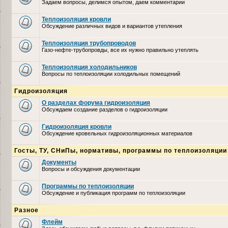
Задаем вопросы, делимся опытом, даем комментарии
Теплоизоляция кровли
Обсуждение различных видов и вариантов утепления
Теплоизоляция трубопроводов
Газо-нефте-трубопровды, все их нужно правильно утеплять
Теплоизоляция холодильников
Вопросы по теплоизоляции холодильных помещений
Гидроизоляция
О разделах форума гидроизоляция
Обсуждаем создание разделов о гидроизоляции
Гидроизоляция кровли
Обсуждение кровельных гидроизоляционных материалов
Госты, ТУ, СНиПы, нормативы, программы по теплоизоляции
Документы
Вопросы и обсуждения документации
Программы по теплоизоляции
Обсуждение и публикация программ по теплоизоляции
Разное
Флейм