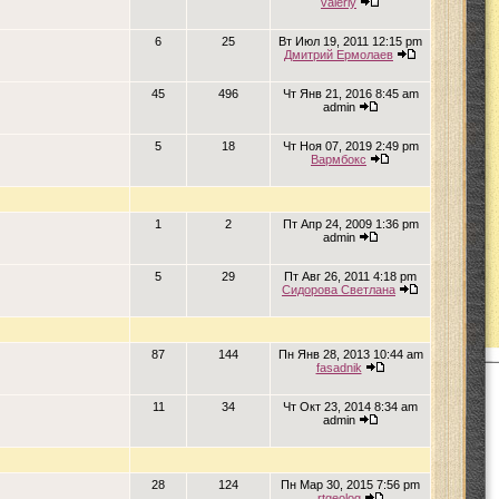
valeriy
6
25
Вт Июл 19, 2011 12:15 pm
Дмитрий Ермолаев
45
496
Чт Янв 21, 2016 8:45 am
admin
5
18
Чт Ноя 07, 2019 2:49 pm
Вармбокс
1
2
Пт Апр 24, 2009 1:36 pm
admin
5
29
Пт Авг 26, 2011 4:18 pm
Сидорова Светлана
87
144
Пн Янв 28, 2013 10:44 am
fasadnik
11
34
Чт Окт 23, 2014 8:34 am
admin
28
124
Пн Мар 30, 2015 7:56 pm
rtgeolog