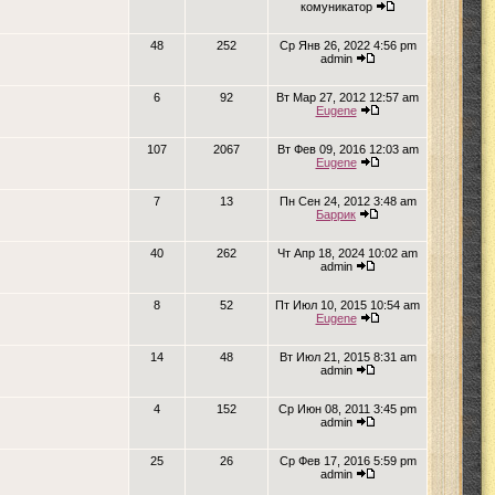
комуникатор
48
252
Ср Янв 26, 2022 4:56 pm
admin
6
92
Вт Мар 27, 2012 12:57 am
Eugene
107
2067
Вт Фев 09, 2016 12:03 am
Eugene
7
13
Пн Сен 24, 2012 3:48 am
Баррик
40
262
Чт Апр 18, 2024 10:02 am
admin
8
52
Пт Июл 10, 2015 10:54 am
Eugene
14
48
Вт Июл 21, 2015 8:31 am
admin
4
152
Ср Июн 08, 2011 3:45 pm
admin
25
26
Ср Фев 17, 2016 5:59 pm
admin