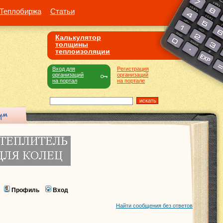
Теплобиржа
Статьи
Калькулятор
толщины
теплоизоляции
Вход для
Регистрация
организаций
организаций
на портал
на портале
Профиль
Вход
Найти сообщения без ответов