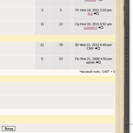
3
5
Пт Ноя 18, 2011 2:03 pm
ilya
11
13
Ср Ноя 16, 2011 6:52 am
rosinteh1
21
78
Вт Фев 21, 2012 6:49 pm
СМУ
5
23
Пн Янв 21, 2008 4:50 pm
admin
Часовой пояс: GMT + 5